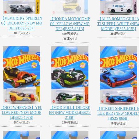
【McMURTRY SPEIRLIN
【HONDA MOTOCOMP
【ALFA ROMEO GIULI
G】DK.GRAY (NEW MO
O】YELLOW (NEW MO
TI SUPER】WHITE (NE
DEL)
[BS25-237]
DEL)
[BS25-181B]
MODEL)
[BS25-195B]
480円
(税込)
480円
(税込)
380円
(税込)
[在庫なし]
【HOT WHEENGS】YEL
【MOD MILL】DK.GRE
【STREET SHRIEKER】
LOW-RED (NEW MODE
EN (NEW MODEL)
[BS25-
LUE-RED (NEW MODEL
L)
[BS25-197B]
218B]
[BS25-066B]
280円
(税込)
280円
(税込)
180円
(税込)