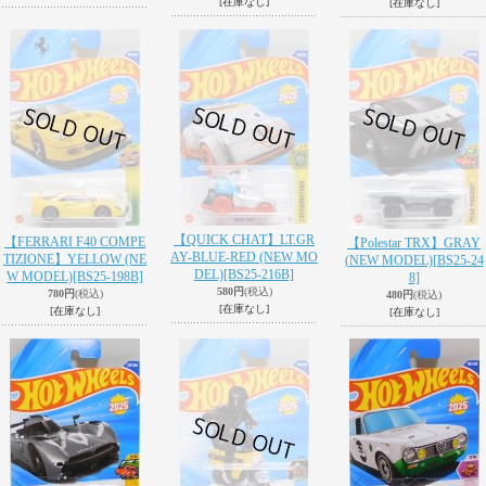
[在庫なし]
[在庫なし]
【QUICK CHAT】LT.GR
【FERRARI F40 COMPE
【Polestar TRX】GRAY
AY-BLUE-RED (NEW MO
TIZIONE】YELLOW (NE
(NEW MODEL)
[BS25-24
DEL)
[BS25-216B]
W MODEL)
[BS25-198B]
8]
580円
(税込)
780円
(税込)
480円
(税込)
[在庫なし]
[在庫なし]
[在庫なし]