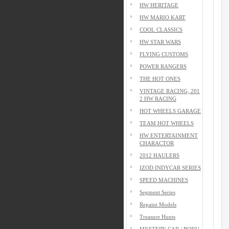
HW HERITAGE
HW MARIO KART
COOL CLASSICS
HW STAR WARS
FLYING CUSTOMS
POWER RANGERS
THE HOT ONES
VINTAGE RACING, 201
2 HW RACING
HOT WHEELS GARAGE
TEAM HOT WHEELS
HW ENTERTAINMENT
CHARACTOR
2012 HAULERS
IZOD INDYCAR SERIES
SPEED MACHINES
Segment Series
Repaint Models
Treasure Hunts
MYSTERY CAR / BONU