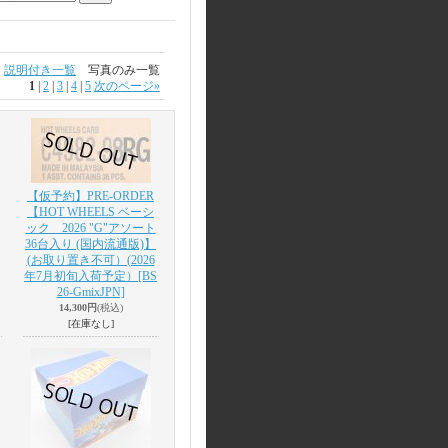
説明付き一覧
写真のみ一覧
1
|
2
|
3
|
4
|
5
次のページ
»
【仮予約】PRE-ORDER
【HOT WHEELS ベーシ
ック 2026 "G"アソート
36台入り (国内流通版)】
(お取り置き不可）(2026
年7月初旬入荷予定）
[BS
26-GmixJPN]
14,300円
(税込)
[在庫なし]