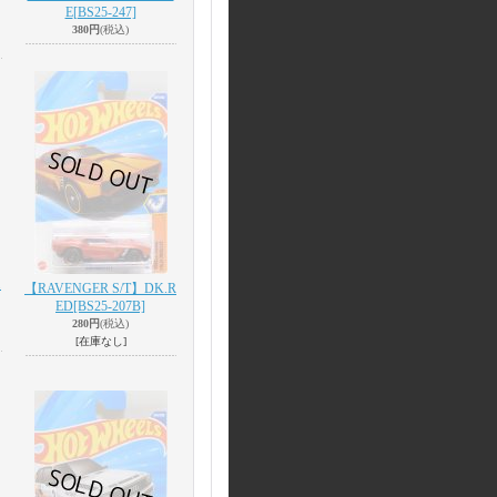
E
[BS25-247]
380円
(税込)
.
【RAVENGER S/T】DK.R
ED
[BS25-207B]
280円
(税込)
[在庫なし]