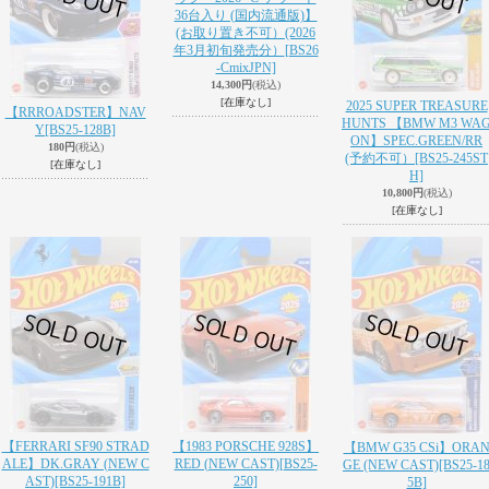
36台入り (国内流通版)】
(お取り置き不可）(2026
年3月初旬発売分）
[BS26
-CmixJPN]
14,300円
(税込)
[在庫なし]
2025 SUPER TREASURE
【RRROADSTER】NAV
HUNTS 【BMW M3 WA
Y
[BS25-128B]
ON】SPEC.GREEN/RR
180円
(税込)
(予約不可）
[BS25-245ST
[在庫なし]
H]
10,800円
(税込)
[在庫なし]
【FERRARI SF90 STRAD
【1983 PORSCHE 928S】
【BMW G35 CSi】ORA
ALE】DK.GRAY (NEW C
RED (NEW CAST)
[BS25-
GE (NEW CAST)
[BS25-1
AST)
[BS25-191B]
250]
5B]