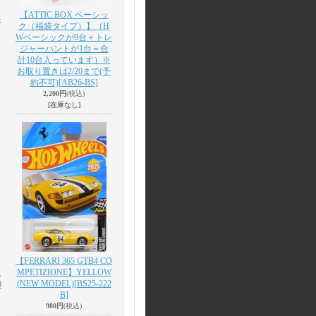
【ATTIC BOX ベーシッ
-
ク（福袋タイプ）】（H
Wベーシックが9台＋トレ
ジャーハントが1台＝合
計10台入っています）※
お取り置きは2/20まで(予
約不可)
[AB26-BS]
2,200円
(税込)
[在庫なし]
【FERRARI 365 GTB4 CO
MPETIZIONE】YELLOW
R
(NEW MODEL)
[BS25-222
9
B]
980円
(税込)