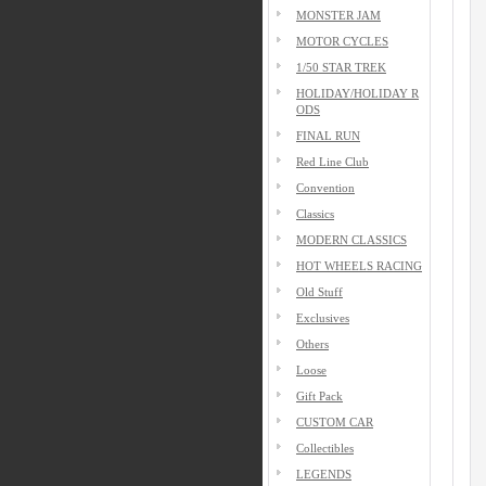
MONSTER JAM
MOTOR CYCLES
1/50 STAR TREK
HOLIDAY/HOLIDAY R
ODS
FINAL RUN
Red Line Club
Convention
Classics
MODERN CLASSICS
HOT WHEELS RACING
Old Stuff
Exclusives
Others
Loose
Gift Pack
CUSTOM CAR
Collectibles
LEGENDS