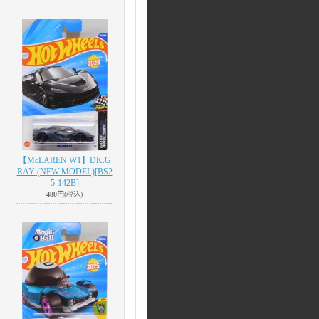
【McLAREN W1】DK.G
RAY (NEW MODEL)
[BS2
5-142B]
480円
(税込)