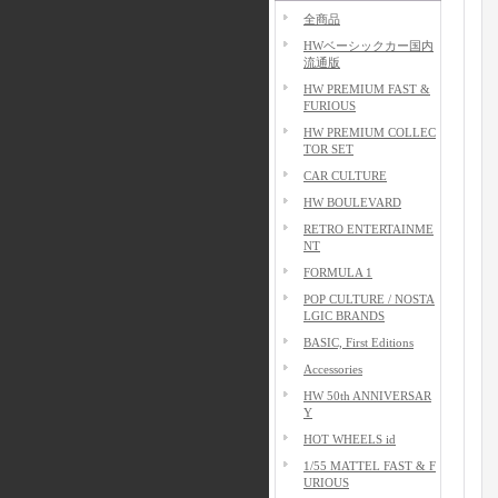
全商品
HWベーシックカー国内
流通版
HW PREMIUM FAST &
FURIOUS
HW PREMIUM COLLEC
TOR SET
CAR CULTURE
HW BOULEVARD
RETRO ENTERTAINME
NT
FORMULA 1
POP CULTURE / NOSTA
LGIC BRANDS
BASIC, First Editions
Accessories
HW 50th ANNIVERSAR
Y
HOT WHEELS id
1/55 MATTEL FAST & F
URIOUS