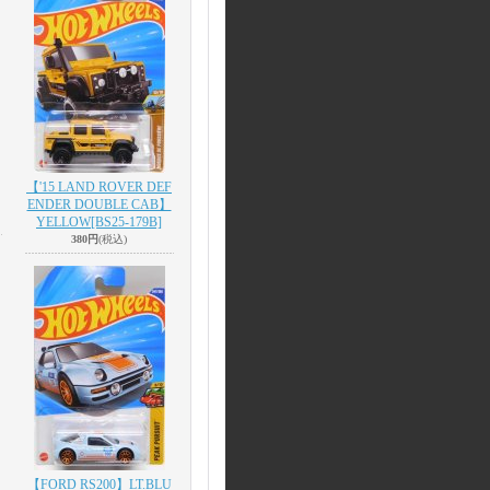
【'15 LAND ROVER DEF
ENDER DOUBLE CAB】
YELLOW
[BS25-179B]
380円
(税込)
【FORD RS200】LT.BLU