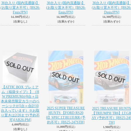
36台入り (国内流通版)】
36台入り (国内流通版)】
36台入り (国内流通版)】
(お取り置き不可）
[BS26-
(お取り置き不可）
[BS26-
(お取り置き不可）
[BS26
FmixJPN]
EmixJPN]
DmixJPN]
14,300円
(税込)
14,300円
(税込)
14,300円
(税込)
[在庫なし]
[在庫わずか]
[在庫わずか]
【ATTIC BOX プレミア
ム（福袋タイプ）】（H
W PREMIUMが9台＋日
本未発売限定カラーのベ
ーシックが1台＝合計10
2025 SUPER TREASURE
2025 TREASURE HUNTS
台入っています）※お取
HUNTS 【FORD RS20
【TRIUMPH TR6】LT.G
り置きは2/20まで(予約不
0】SPEC.LT.BLUE/RR (予
AY (予約不可）
[BS25-24
可)
[AB26-PM]
約不可）
[BS25-247STH]
TH]
4,400円
(税込)
11,800円
(税込)
1,980円
(税込)
[在庫なし]