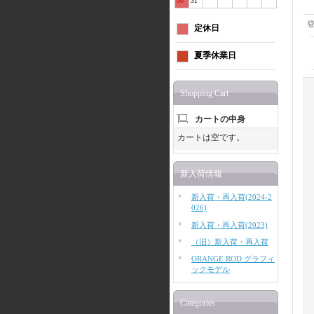
30
31
定休日
夏季休業日
Shopping Cart
カートの中身
カートは空です。
新入荷情報
新入荷・再入荷(2024-2
026)
新入荷・再入荷(2023)
（旧）新入荷・再入荷
ORANGE ROD グラフィ
ックモデル
Categories