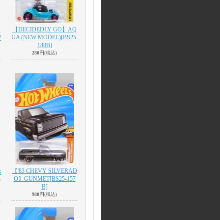
【DECIDEDLY GO】AQ
A
UA (NEW MODEL)
[BS25-
W
188B]
280円
(税込)
【'83 CHEVY SILVERAD
B
O】GUNMET
[BS25-157
)
B]
980円
(税込)