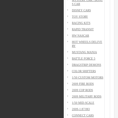
S CAR
DISNEY CARS
TOY STORY
RACING KITS
RAPID TRANSIT
HW NASCAR
HOT WHEELS DELIVE
RY
MUSTANG MANIA
BATTLE FORCE 5
DRAGSTRIP DEMONS
COLOR SHIFTERS
1/50 CUSTOM MOTORS
2009 FIRE RODS
2009 COP RODS
2009 MILITARY RODS
1/50 MID-SCALE
2009-1:87/HO
CONNECT CARS