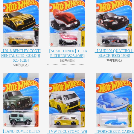
【2018 BENTLEY CONTI
【AUDI 90 QUATTRO】
【SUSHI TUNER】CLEA
NENTAL GT3】GOLD
[B
BLACK
[BS25-199B]
R LT.RED
[BS25-106B]
S25-162B]
380円
(税込)
580円
(税込)
580円
(税込)
【LAND ROVER DEFEN
【VW T3 CUSTOM】WH
【PORSCHE 911 CARRE