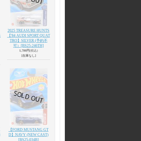
2025 TREASURE HUNTS
G
【'84 AUDI SPORT QUAT
TRO】SILVER (予約不
可）
[BS25-246TH]
1,780円
(税込)
[在庫なし]
N
【FORD MUSTANG GT
8
D】NAVY (NEW CAST)
[BS25-034B]