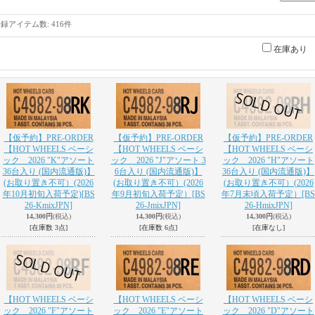
登録アイテム数
:
416件
在庫あり
【仮予約】PRE-ORDER
【仮予約】PRE-ORDER
【仮予約】PRE-ORDER
【HOT WHEELS ベーシ
【HOT WHEELS ベーシ
【HOT WHEELS ベーシ
ック 2026 "K"アソート
ック 2026 "J"アソート 3
ック 2026 "H"アソート
36台入り (国内流通版)】
6台入り (国内流通版)】
36台入り (国内流通版)】
(お取り置き不可）(2026
(お取り置き不可）(2026
(お取り置き不可）(2026
年10月初旬入荷予定)
[BS
年9月初旬入荷予定）
[BS
年7月末頃入荷予定）
[BS
26-KmixJPN]
26-JmixJPN]
26-HmixJPN]
14,300円
(税込)
14,300円
(税込)
14,300円
(税込)
[在庫数 3点]
[在庫数 6点]
[在庫なし]
【HOT WHEELS ベーシ
【HOT WHEELS ベーシ
【HOT WHEELS ベーシ
ック 2026 "F"アソート
ック 2026 "E"アソート
ック 2026 "D"アソート