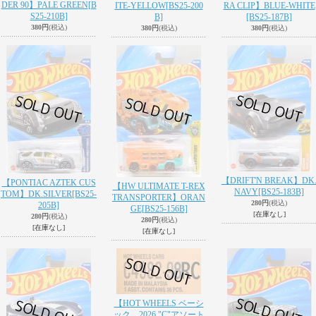
DER 90】PALE GREEN
[B
ITE-YELLOW
[BS25-200
RA CLIP】BLUE-WHITE
S25-210B]
B]
[BS25-187B]
380円
(税込)
380円
(税込)
380円
(税込)
【DRIFT'N BREAK】DK
【PONTIAC AZTEK CUS
【HW ULTIMATE T-REX
NAVY
[BS25-183B]
TOM】DK.SILVER
[BS25-
TRANSPORTER】ORAN
280円
(税込)
205B]
GE
[BS25-156B]
[在庫なし]
280円
(税込)
280円
(税込)
[在庫なし]
[在庫なし]
【HOT WHEELS ベーシ
ック 2026 "C"アソート