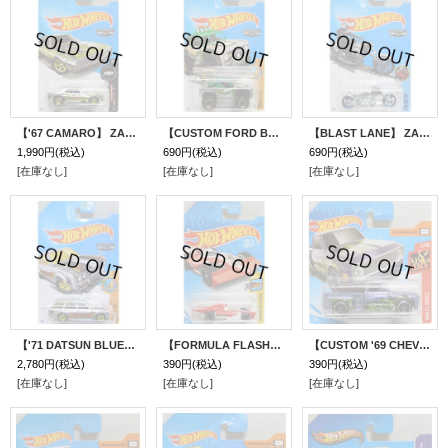
【'67 CAMARO】 ZAMAC/5SP (WALMART EXCLUSIVE)
【CUSTOM FORD BRONCO】 ZAMAC/BLOR (WALMART EXCLUSIVE)
【BLAST LANE】 ZAMAC/3SP (WALMART EXCLUSIVE)
1,990円
(税込)
690円
(税込)
690円
(税込)
[在庫なし]
[在庫なし]
[在庫なし]
【'71 DATSUN BLUEBIRD 510 WAGON】 ZAMAC/5SP (WALMART EXCLUSIVE)
【FORMULA FLASHBACK】RED/MC5 (KMART EXCLUSIVE)（予約不可）
【CUSTOM '69 CHEVY PICKUP】 PALE PURPLE/MC5(インターナショナル・ショートカード）
2,780円
(税込)
390円
(税込)
390円
(税込)
[在庫なし]
[在庫なし]
[在庫なし]