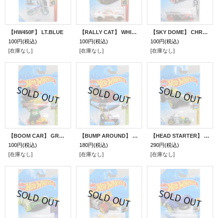
【HW450F】 LT.BLUE
【RALLY CAT】 WHITE/10SP
【SKY DOME】 CHROME/5SP (開閉ギミック）
100円
(税込)
100円
(税込)
100円
(税込)
[在庫なし]
[在庫なし]
[在庫なし]
【BOOM CAR】 GREEN-YELLOW-RED/5SP
【BUMP AROUND】 BLACK-RED-LT.BLUE/5SP
【HEAD STARTER】 GREEN/5SP
100円
(税込)
180円
(税込)
290円
(税込)
[在庫なし]
[在庫なし]
[在庫なし]