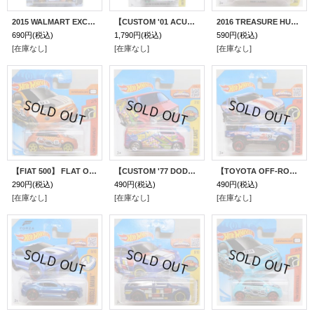
2015 WALMART EXCLUSIVE - CAMOUFLAGE SERIES 【'67 SHELBY GT-500】 CAMO LT.BLUE/PR5
【CUSTOM '01 ACURA INTEGRA GSR】 ZAMAC/J5 (TEIN) (WALMART EXCLUSIVE)
2016 TREASURE HUNTS 【NIGHT BURNER】 RED/O5(インターナショナル・ショートカード）
690円
(税込)
1,790円
(税込)
590円
(税込)
[在庫なし]
[在庫なし]
[在庫なし]
【FIAT 500】 FLAT ORANGE/PR5(インターナショナル・ショートカード）
【CUSTOM '77 DODGE VAN】 PINK/5SP(インターナショナル・ショートカード）
【TOYOTA OFF-ROAD TRUCK】 BLUE/BLOR(インターナショナル・ショートカード）
290円
(税込)
490円
(税込)
490円
(税込)
[在庫なし]
[在庫なし]
[在庫なし]