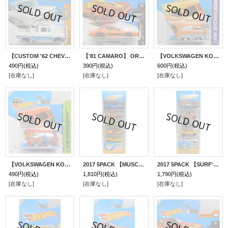
【CUSTOM '62 CHEVY PICKUP】 WHITE/DD8(インターナショナル・ショートカード）
【'81 CAMARO】 ORANGE/PR5(インターナショナル・ショートカード）
【VOLKSWAGEN KOOL KOMBI】 ORANGE/5SP (NEW CAST)(インターナショナル・ショートカード）
490円
(税込)
390円
(税込)
600円
(税込)
[在庫なし]
[在庫なし]
[在庫なし]
【VOLKSWAGEN KOOL KOMBI】 RED/5SP(インターナショナル・ショートカード）
2017 5PACK 【MUSCLE MANIA】'69 Dodge Charger Daytona / '08 Dodge Challenger SRT8 / '12 Mustang Boss 302 Laguna Seca / '70 Ford Torino / '73 Pontiac Firebird
2017 5PACK 【SURF'S UP】Mad Splash / Jeep CJ-7 / Custom Volkswagen Beetle / Volkswagen Caddy / '64 Chevy Nova Station Wagon
490円
(税込)
1,810円
(税込)
1,790円
(税込)
[在庫なし]
[在庫なし]
[在庫なし]