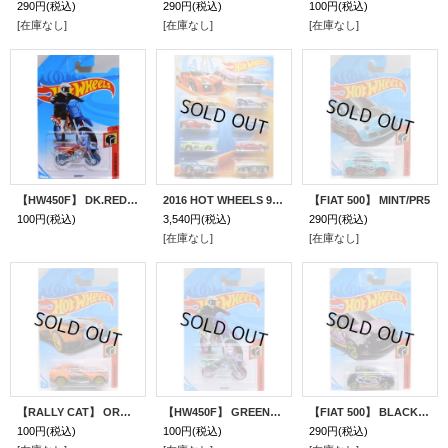
290円
(税込)
290円
(税込)
100円
(税込)
[在庫なし]
[在庫なし]
[在庫なし]
【HW450F】 DK.RED-BLUE
2016 HOT WHEELS 9CAR GIFT PACK 【詳細不明パッケージ】
【FIAT 500】 MINT/PR5
100円
(税込)
3,540円
(税込)
290円
(税込)
[在庫なし]
[在庫なし]
【RALLY CAT】 ORANGE/10SP
【HW450F】 GREEN-PURPLE
【FIAT 500】 BLACK/PR5
100円
(税込)
100円
(税込)
290円
(税込)