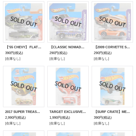
【'55 CHEVY】 FLAT BLACK/MC5(インターナショナル・ショートカード）
【CLASSIC NOMAD】 PURPLE/5SP(インターナショナル・ショートカード）
【2009 CORVETTE STINGRAY CONCEPT】 ORANGE/MC5(インターナショナル・ショートカード）
390円
(税込)
290円
(税込)
290円
(税込)
[在庫なし]
[在庫なし]
[在庫なし]
2017 SUPER TREASURE HUNTS 【16 ANGELS】 SPEC.GOLD/RR (HAPPY HOLIDAYS)
TARGET EXCLUSIVE RED EDITION 【KOOL KOMBI】 RED/MC5 (予約不可）
【SURF CRATE】MET.DK.GREEN/5SP (KMART EXCLUSIVE)
2,990円
(税込)
1,990円
(税込)
390円
(税込)
[在庫なし]
[在庫なし]
[在庫なし]