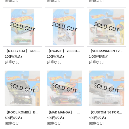
[在庫なし]
[在庫なし]
[在庫なし]
【RALLY CAT】 GREEN/10SP
【HW450F】 YELLOW-BLUE
【VOLKSWAGEN T2 PICKUP】 BEIGE/MC5 (NEW CAST)(インターナショナル・ショートカード）
100円
(税込)
100円
(税込)
1,000円
(税込)
[在庫なし]
[在庫なし]
[在庫なし]
【KOOL KOMBI】 BLACK/MC5 (MOONEYES) (インターナショナル・ショートカード）
【MAD MANGA】 BLACK-RED/5SP(インターナショナル・ショートカード）
【CUSTOM '56 FORD TRUCK】 FLAT GRAY/NEW WHEELS (サビTAMPO) (インターナショナル・ショートカード）
590円
(税込)
490円
(税込)
490円
(税込)
[在庫なし]
[在庫なし]
[在庫なし]