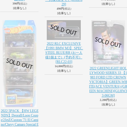
390円
(税込)
29]
[在庫なし]
[在庫なし]
490円
(税込)
[在庫なし]
2022 RLC EXCLUSIVE
【1991 BMW M3】 SPEC.
STEEL BLUE/RR (お一人
様1個まで）(予約不可）
[RLC22-03]
14,800円
(税込)
2022 GREENLIGHT HOL
[在庫なし]
LYWOOD SERIES 33 【1
983 FORD LTD CROWN
VICTORIA】GREEN-W
ITE(ACE VENTURA) (G
EEN MACHINE)
[GLHW3
3-06GM]
2,280円
(税込)
[在庫なし]
2022 5PACK 【HW LEGE
NDS】DeoraII/Loop Coup
e/2JetZ/Custom '71 El Cami
no/Chevy Camaro Special E