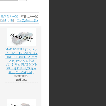
説明付き一覧
写真のみ一覧
|
3
|
4
|
5
|
6
|
...
204
次のページ
»
MAD WHEELS (マッドホ
ホ
イール） 【NISSAN SKY
S
LINE H/T 2000 GT-X(ハコ
スカ) (カスタム完成
品）】サビ-FLAT MINT/
ス
RR （送料サービス適用
外）
[MH-284(KAT)]
8,300円
(税込)
[在庫なし]