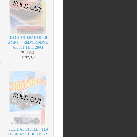
【'63 STUDEBAKER CH
AMP】 RED/GOODYE
AR 5SP
[FE11-29A]
590円
(税込)
[在庫なし]
【LETHAL DIESEL】FLA
T BLACK/DD-DD8
[BS22-