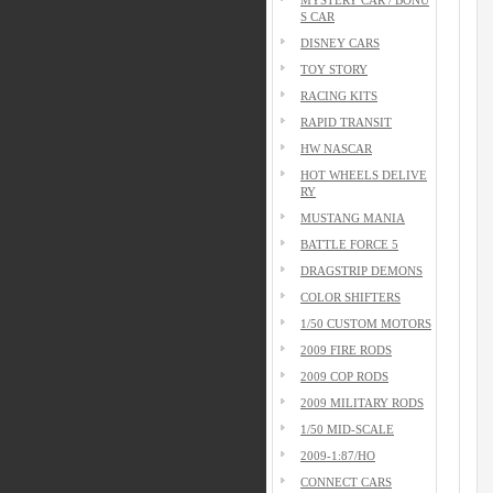
S CAR
DISNEY CARS
TOY STORY
RACING KITS
RAPID TRANSIT
HW NASCAR
HOT WHEELS DELIVE
RY
MUSTANG MANIA
BATTLE FORCE 5
DRAGSTRIP DEMONS
COLOR SHIFTERS
1/50 CUSTOM MOTORS
2009 FIRE RODS
2009 COP RODS
2009 MILITARY RODS
1/50 MID-SCALE
2009-1:87/HO
CONNECT CARS