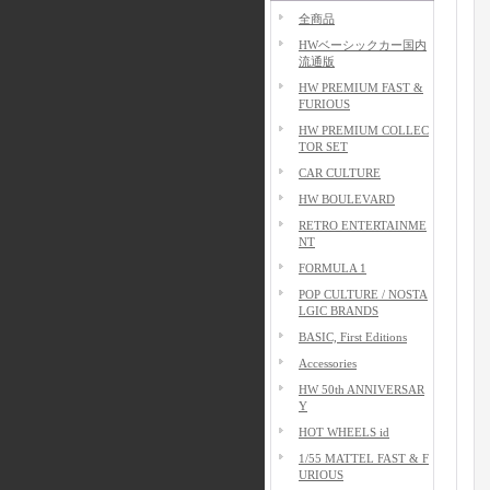
全商品
HWベーシックカー国内
流通版
HW PREMIUM FAST &
FURIOUS
HW PREMIUM COLLEC
TOR SET
CAR CULTURE
HW BOULEVARD
RETRO ENTERTAINME
NT
FORMULA 1
POP CULTURE / NOSTA
LGIC BRANDS
BASIC, First Editions
Accessories
HW 50th ANNIVERSAR
Y
HOT WHEELS id
1/55 MATTEL FAST & F
URIOUS