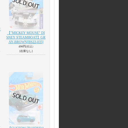
E
【"MICKEY MOUSE" DI
SNEY STEAMBOAT】GR
AY-BROWN
[BS22-035]
490円
(税込)
[在庫なし]
C