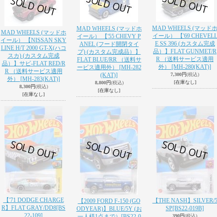
MAD WHEELS (マッド
MAD WHEELS (マッドホ
MAD WHEELS (マッドホ
イール） 【'69 CHEVEL
イール） 【'55 CHEVY P
イール） 【NISSAN SKY
E SS 396 (カスタム完成
ANEL (フード開閉タイ
LINE H/T 2000 GT-X(ハコ
品）】FLAT GUNMET/R
プ) (カスタム完成品）】
スカ) (カスタム完成
R （送料サービス適用
FLAT BLUE/RR （送料サ
品）】サビ-FLAT RED/R
外）
[MH-280(KAT)]
ービス適用外）
[MH-282
R （送料サービス適用
(KAT)]
7,300円
(税込)
外）
[MH-283(KAT)]
[在庫なし]
8,800円
(税込)
8,300円
(税込)
[在庫なし]
[在庫なし]
【'71 DODGE CHARGE
【THE NASH】SILVER/
【2009 FORD F-150 (GO
R】FLAT GRAY/DD8
[BS
SP
[BS22-019B]
ODYEAR)】BLUE/5Y (お
22-109]
一人様1点まで）
[BS22-0
390円
(税込)