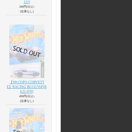
121]
280円
(税込)
[在庫なし]
【'69 COPO CORVETT
E】RACING BLUE/5SP
[B
S22-079]
490円
(税込)
[在庫なし]