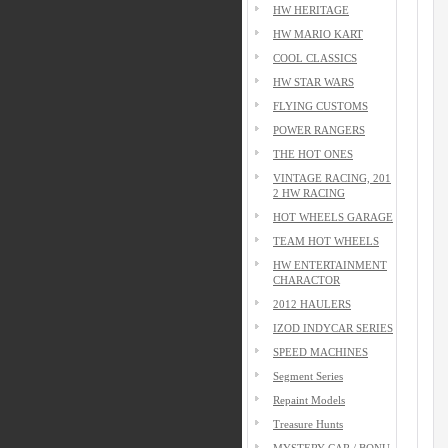
HW HERITAGE
HW MARIO KART
COOL CLASSICS
HW STAR WARS
FLYING CUSTOMS
POWER RANGERS
THE HOT ONES
VINTAGE RACING, 201
2 HW RACING
HOT WHEELS GARAGE
TEAM HOT WHEELS
HW ENTERTAINMENT
CHARACTOR
2012 HAULERS
IZOD INDYCAR SERIES
SPEED MACHINES
Segment Series
Repaint Models
Treasure Hunts
MYSTERY CAR / BONU