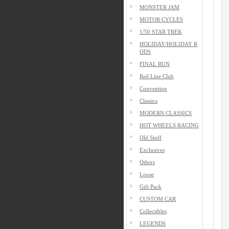
MONSTER JAM
MOTOR CYCLES
1/50 STAR TREK
HOLIDAY/HOLIDAY R
ODS
FINAL RUN
Red Line Club
Convention
Classics
MODERN CLASSICS
HOT WHEELS RACING
Old Stuff
Exclusives
Others
Loose
Gift Pack
CUSTOM CAR
Collectibles
LEGENDS