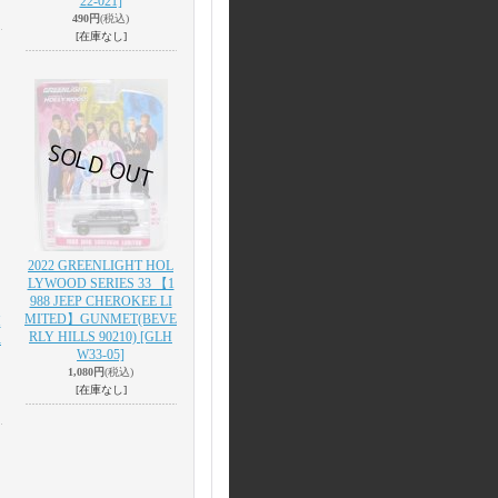
22-021]
490円
(税込)
[在庫なし]
2022 GREENLIGHT HOL
LYWOOD SERIES 33 【1
988 JEEP CHEROKEE LI
MITED】GUNMET(BEVE
H
RLY HILLS 90210)
[GLH
R
W33-05]
1,080円
(税込)
[在庫なし]