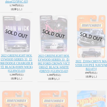
dition
[22/5PAC-02]
1,790円
(税込)
[在庫なし]
2022 GREENLIGHT HOL
2022 GREENLIGHT HOL
LYWOOD SERIES 33 【1
LYWOOD SERIES 33 【1
2022 【1934 CHEVY MA
968 DODGE CHARGER R
992 FORD CROWN VICT
STER COUPE】NAVY
[M
T】BLACK(JOHN WICK)
ORIA】BLACK-WHITE
B22-071]
[GLHW33-03]
(DRIVE)
[GLHW33-02]
490円
(税込)
1,280円
(税込)
1,280円
(税込)
[在庫なし]
[在庫なし]
[在庫なし]