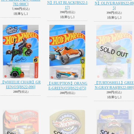
N】FLAT BLACK
[BS22-1
N】OLIVE/RA6
[BS22-09
782-980C]
17]
5]
7,900円
(税込)
390円
(税込)
390円
(税込)
[在庫なし]
[在庫なし]
[在庫なし]
【WHEELIE CHAIR】GR
【TURTOSHELL】GREE
【AIRUPTION】ORANG
EEN/O5
[BS22-096]
N-GRAY/RA6
[BS22-089]
E-GREEN/O5
[BS22-075]
280円
(税込)
280円
(税込)
280円
(税込)
[在庫なし]