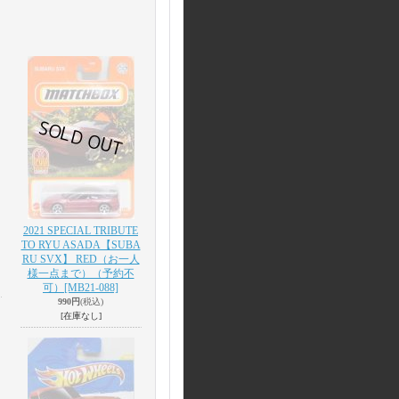
2021 SPECIAL TRIBUTE
TO RYU ASADA【SUBA
RU SVX】 RED（お一人
様一点まで）（予約不
可）
[MB21-088]
990円
(税込)
[在庫なし]