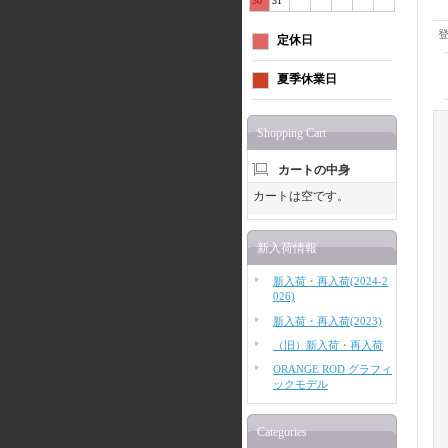
30
31
定休日
夏季休業日
Shopping Cart
カートの中身
カートは空です。
新入荷情報
新入荷・再入荷(2024-2
026)
新入荷・再入荷(2023)
（旧）新入荷・再入荷
ORANGE ROD グラフィ
ックモデル
Categories