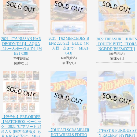
2021 【'62 MERCEDES-B
2021 【'95 NISSAN HAR
2022 TREASURE HUNTS
ENZ 220 SE】 BLUE（お
DBODY(D21)】 AQUA
【QUICK BITE】LT.ORA
一人様一点まで）
[MB21-
（お一人様一点まで）
[M
NGE/DD
[BS22-037TH]
043]
B21-038]
590円
(税込)
690円
(税込)
790円
(税込)
[在庫なし]
[在庫なし]
[在庫なし]
【仮予約】PRE-ORDER
【MATCHBOX ベーシッ
ク 2022 "C"アソート 24
【DUCATI SCRAMBLER
【"FAST & FURIOUS SP
台入り (国内流通版)】 (6
HOT WHEELS EDITIO
Y RACERS" HYPERFI
月下旬入荷予定）
[MB30