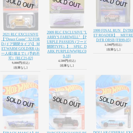
1999 FINAL RUN 【STR
2009 RLC EXCLUSIVE "L
2021 RLC EXCLUSIVE
ET ROADER】 MET.RE
ARRY'S FAREWELL" 【P
【"Deuce Coupe" '32 FOR
D/FR ORSB
[FR99-05]
URPLE PASSION (フード
D (ドア開閉タイプ)】 M
1,590円
(税込)
開閉TYPE）】 SPEC. D
ET.WARM GOLD/RR (お
[在庫なし]
ARK PURPLE/WW
[RLC0
一人様1個まで）(予約不
9-18]
可）
[RLC21-02]
4,580円
(税込)
9,800円
(税込)
[在庫なし]
[在庫なし]
DOLLAR GENERAL EX