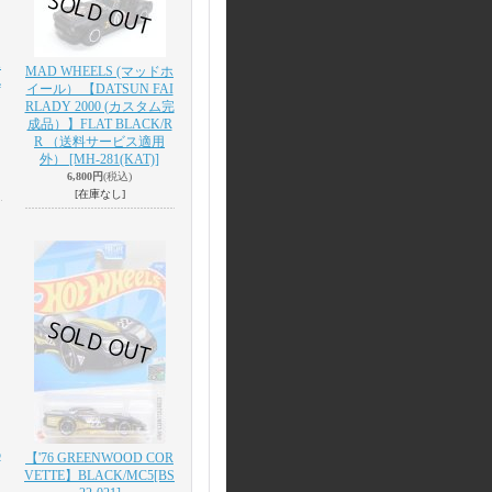
ホ
MAD WHEELS (マッドホ
L
イール） 【DATSUN FAI
RLADY 2000 (カスタム完
成品）】FLAT BLACK/R
R （送料サービス適用
外）
[MH-281(KAT)]
6,800円
(税込)
[在庫なし]
5
【'76 GREENWOOD COR
VETTE】BLACK/MC5
[BS