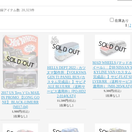
登録アイテム数
:
20,323件
在庫あり
1
|
2
MAD WHEELS (マッド
イール） 【'69 NISSAN 
HELLS DEPT 2022 - カツ
KYLINE VAN (カスタム
ヌマ製作所 【VOLKSWA
完成品）】サビ-FLAT SI
GEN T1 PANEL BUS (カ
LVER/RR （送料サービ
スタム完成品）】サビ-P
適用外）
[MH-285(KAT)]
ALE BLUE/RR （送料サ
ービス適用外）
[PO-HD2
9,300円
(税込)
2017 US Toys 'r' Us MAIL
2-014(KAT)]
[在庫なし]
IN PROMO 【LONG GO
11,500円
(税込)
NE】 BLACK-LIME/RR
[在庫なし]
[MI17-04]
1,980円
(税込)
[在庫なし]