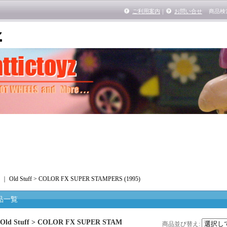
ご利用案内
｜
お問い合せ
商品検
｜
Old Stuff > COLOR FX SUPER STAMPERS (1995)
品一覧
Old Stuff > COLOR FX SUPER STAM
商品並び替え
: