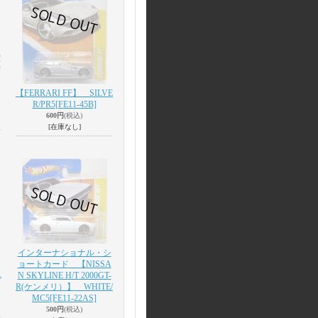
R
I
【FERRARI FF】 SILVE
R/PR5
[FE11-45B]
600円
(税込)
[在庫なし]
インターナショナル・シ
ョートカード 【NISSA
1
N SKYLINE H/T 2000GT-
R(ケンメリ）】 WHITE/
MC5
[FE11-22AS]
500円
(税込)