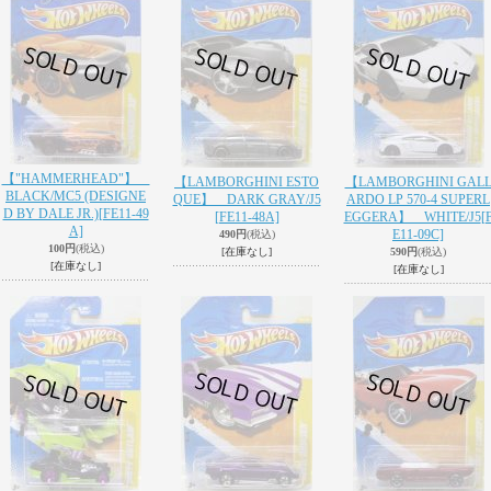
【"HAMMERHEAD"】
【LAMBORGHINI ESTO
【LAMBORGHINI GAL
BLACK/MC5 (DESIGNE
QUE】 DARK GRAY/J5
ARDO LP 570-4 SUPERL
D BY DALE JR.)
[FE11-49
[FE11-48A]
EGGERA】 WHITE/J5
[
A]
E11-09C]
490円
(税込)
100円
(税込)
[在庫なし]
590円
(税込)
[在庫なし]
[在庫なし]