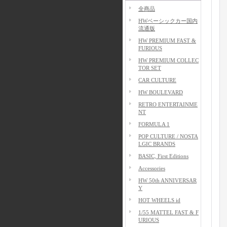
全商品
HWベーシックカー国内
流通版
HW PREMIUM FAST &
FURIOUS
HW PREMIUM COLLEC
TOR SET
CAR CULTURE
HW BOULEVARD
RETRO ENTERTAINME
NT
FORMULA 1
POP CULTURE / NOSTA
LGIC BRANDS
BASIC, First Editions
Accessories
HW 50th ANNIVERSAR
Y
HOT WHEELS id
1/55 MATTEL FAST & F
URIOUS