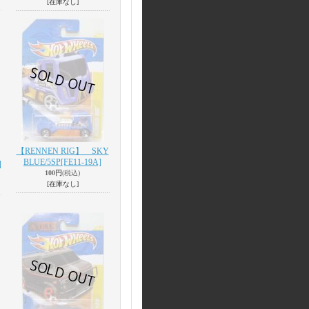
[在庫なし]
【RENNEN RIG】 SKY
BLUE/5SP
[FE11-19A]
]
100円
(税込)
[在庫なし]