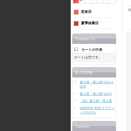
30
31
定休日
夏季休業日
Shopping Cart
カートの中身
カートは空です。
新入荷情報
新入荷・再入荷(2024-2
026)
新入荷・再入荷(2023)
（旧）新入荷・再入荷
ORANGE ROD グラフィ
ックモデル
Categories