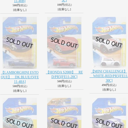
3C]
11-40B]
100円
(税込)
500円
(税込)
[在庫なし]
[在庫なし]
【MINI CHALLENGE】
【HONDA S2000】 RE
【LAMBORGHINI ESTO
WHITE-RED/PR5
[FE11
D/PR5
[FE11-20C]
QUE】 DK.BLUE/J5
[FE
30C]
11-48A]
500円
(税込)
490円
(税込)
[在庫なし]
500円
(税込)
[在庫なし]
[在庫なし]