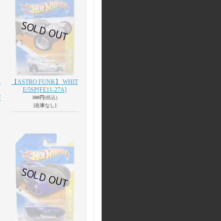
L
【ASTRO FUNK】 WHIT
E/5SP
[FE11-27A]
F
300円
(税込)
[在庫なし]