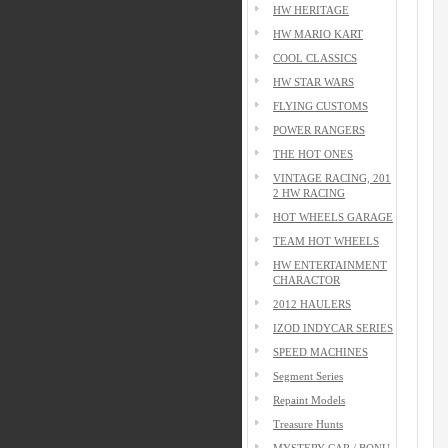
HW HERITAGE
HW MARIO KART
COOL CLASSICS
HW STAR WARS
FLYING CUSTOMS
POWER RANGERS
THE HOT ONES
VINTAGE RACING, 201
2 HW RACING
HOT WHEELS GARAGE
TEAM HOT WHEELS
HW ENTERTAINMENT
CHARACTOR
2012 HAULERS
IZOD INDYCAR SERIES
SPEED MACHINES
Segment Series
Repaint Models
Treasure Hunts
MYSTERY CAR / BONU