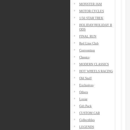
MONSTER JAM
MOTOR CYCLES
1/50 STAR TREK
HOLIDAY/HOLIDAY R
ODS
FINAL RUN
Red Line Club
Convention
Classics
MODERN CLASSICS
HOT WHEELS RACING
Old Stuff
Exclusives
Others
Loose
Gift Pack
CUSTOM CAR
Collectibles
LEGENDS