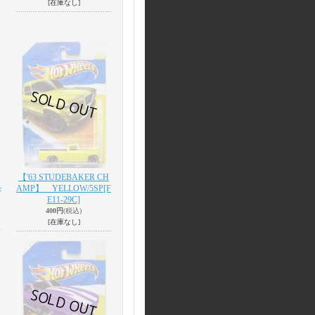
[在庫なし]
【'63 STUDEBAKER CH
-
AMP】 YELLOW/5SP
[F
E11-29C]
400円
(税込)
[在庫なし]