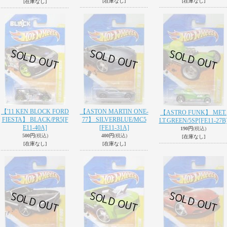
[在庫なし]
[在庫なし]
[在庫なし]
【'11 KEN BLOCK FORD
【ASTON MARTIN ONE-
【ASTRO FUNK】 MET.
FIESTA】 BLACK/PR5
[F
77】 SILVERBLUE/MC5
LT.GREEN/5SP
[FE11-27B
E11-40A]
[FE11-31A]
190円
(税込)
500円
(税込)
400円
(税込)
[在庫なし]
[在庫なし]
[在庫なし]