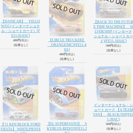
【DANICAR】 YELLO
【BACK TO THE FUTU
W/O5 (インターナショナ
E TIME MACHINE】 S
ル・ショートカード）
[F
LVER/10SP (インターナ
E11-01ASC]
ショナル・ショートカー
【CIRCLE TRUCKER】
400円
(税込)
ド)
[FE11-18ASC]
ORANGE/MC5
[FE11-4
[在庫なし]
500円
(税込)
6A]
[在庫なし]
400円
(税込)
[在庫なし]
インターナショナル・シ
ョートカード 【A TEAM
VAN】 BLACK/5SP
[FE
1-39AC]
【EL SUPERFASTO】 S
【'11 KEN BLOCK FORD
500円
(税込)
KYBLUE-RED/O5
[FE11-2
FIESTA】 WHITE/PR5
[FE
[在庫なし]