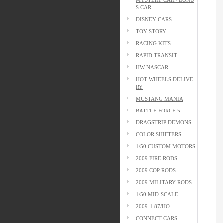
S CAR
DISNEY CARS
TOY STORY
RACING KITS
RAPID TRANSIT
HW NASCAR
HOT WHEELS DELIVE
RY
MUSTANG MANIA
BATTLE FORCE 5
DRAGSTRIP DEMONS
COLOR SHIFTERS
1/50 CUSTOM MOTORS
2009 FIRE RODS
2009 COP RODS
2009 MILITARY RODS
1/50 MID-SCALE
2009-1:87/HO
CONNECT CARS