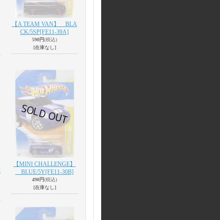
【A TEAM VAN】 BLA
CK/5SP
[FE11-39A]
590円
(税込)
[在庫なし]
【MINI CHALLENGE】
E
BLUE/5Y
[FE11-30B]
490円
(税込)
[在庫なし]