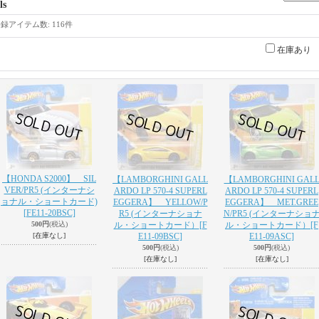
ls
登録アイテム数
:
116件
在庫あり
【HONDA S2000】 SIL
【LAMBORGHINI GALL
【LAMBORGHINI GAL
VER/PR5 (インターナシ
ARDO LP 570-4 SUPERL
ARDO LP 570-4 SUPERL
ョナル・ショートカード)
EGGERA】 YELLOW/P
EGGERA】 MET.GREE
[FE11-20BSC]
R5 (インターナショナ
N/PR5 (インターナショ
500円
(税込)
ル・ショートカード）
[F
ル・ショートカード）
[F
[在庫なし]
E11-09BSC]
E11-09ASC]
500円
(税込)
500円
(税込)
[在庫なし]
[在庫なし]