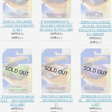
【CIRCLE TRUCKER】
【"HAMMERHEAD"】
【MINI CHALLENGE】
CANDY BLUE/MC5
[FE
BLUE/MC5 (DESIGNED
BLUE/RL (WALMART
11-46C]
BY DALE JR.)
[FE11-49B]
EXCLUSIVE WHEELS)
[F
300円
(税込)
100円
(税込)
E11-30BWM]
[在庫なし]
[在庫なし]
590円
(税込)
[在庫なし]
【'68 COPO CAMARO】
【PORSCHE 911 GT3 R
【VOLKSWAGEN BRASI
MET.RED/5SP
[FE11-25
S】 MET.BLUE/PR5
[FE
LIA】 MET.GREEN/PR5
C]
1-36C]
[FE11-08B]
190円
(税込)
500円
(税込)
400円
(税込)