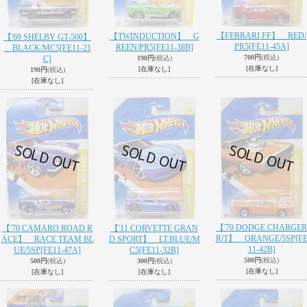
【FERRARI FF】 RED/
【TWINDUCTION】 G
【'69 SHELBY GT-500】
PR5
[FE11-45A]
REEN/PR5
[FE11-38B]
BLACK/MC5
[FE11-21
700円
(税込)
C]
190円
(税込)
[在庫なし]
[在庫なし]
190円
(税込)
[在庫なし]
【'70 DODGE CHARGER
【'70 CAMARO ROAD R
【'11 CORVETTE GRAN
R/T】 ORANGE/5SP
[F
ACE】 RACE TEAM BL
D SPORT】 LT.BLUE/M
11-42B]
UE/5SP
[FE11-47A]
C5
[FE11-32B]
500円
(税込)
500円
(税込)
300円
(税込)
[在庫なし]
[在庫なし]
[在庫なし]