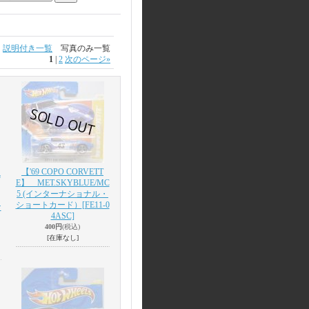
説明付き一覧
写真のみ一覧
1
|
2
次のページ
»
【'69 COPO CORVETT
L
E】 MET.SKYBLUE/MC
5 (インターナショナル・
ショートカード）
[FE11-0
ナ
4ASC]
400円
(税込)
[在庫なし]