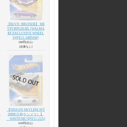
【BLVD. BRUISER】 ME
T.PURPLEE/RL (WALMA
RT EXCLUSIVE WHEEL
S)
[FE11-34BWM]
500円
(税込)
[在庫なし]
【NISSAN SKYLINE H/T
1
2000GT-R(ケンメリ）】
WHITE/MC5
[FE11-22A]
610円
(税込)