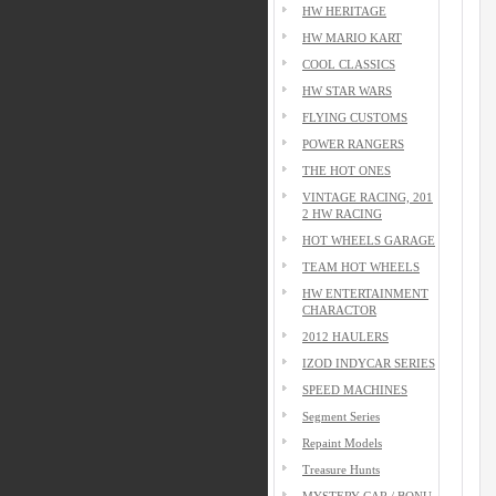
HW HERITAGE
HW MARIO KART
COOL CLASSICS
HW STAR WARS
FLYING CUSTOMS
POWER RANGERS
THE HOT ONES
VINTAGE RACING, 201
2 HW RACING
HOT WHEELS GARAGE
TEAM HOT WHEELS
HW ENTERTAINMENT
CHARACTOR
2012 HAULERS
IZOD INDYCAR SERIES
SPEED MACHINES
Segment Series
Repaint Models
Treasure Hunts
MYSTERY CAR / BONU