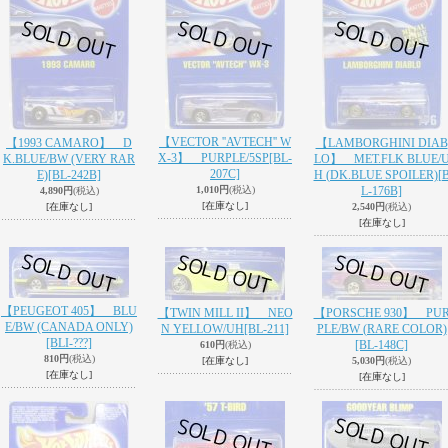
【VECTOR ''AVTECH'' W
【1993 CAMARO】 D
【LAMBORGHINI DIAB
X-3】 PURPLE/5SP
[BL-
K.BLUE/BW (VERY RAR
LO】 MET.FLK BLUE/
207C]
E)
[BL-242B]
H (DK.BLUE SPOILER)
[
1,010円
(税込)
L-176B]
4,890円
(税込)
[在庫なし]
[在庫なし]
2,540円
(税込)
[在庫なし]
【PEUGEOT 405】 BLU
【TWIN MILL II】 NEO
【PORSCHE 930】 PU
E/BW (CANADA ONLY)
N YELLOW/UH
[BL-211]
PLE/BW (RARE COLOR)
[BLI-???]
[BL-148C]
610円
(税込)
810円
(税込)
[在庫なし]
5,030円
(税込)
[在庫なし]
[在庫なし]