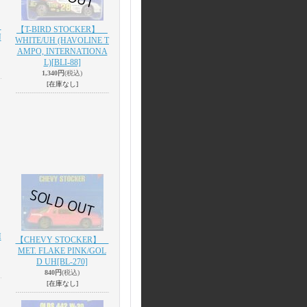
】
【T-BIRD STOCKER】
N
WHITE/UH (HAVOLINE T
AMPO, INTERNATIONA
L)
[BLI-88]
1,340円
(税込)
[在庫なし]
H
【CHEVY STOCKER】
MET. FLAKE PINK/GOL
D UH
[BL-270]
840円
(税込)
[在庫なし]