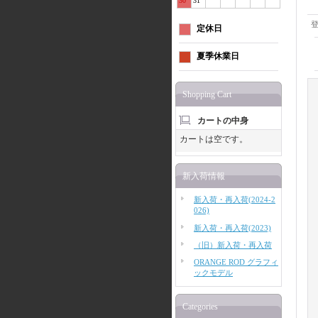
30
31
定休日
夏季休業日
Shopping Cart
カートの中身
カートは空です。
新入荷情報
新入荷・再入荷(2024-2
026)
新入荷・再入荷(2023)
（旧）新入荷・再入荷
ORANGE ROD グラフィ
ックモデル
Categories