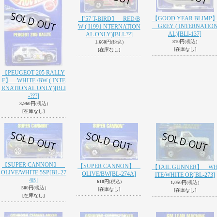
【GOOD YEAR BLIMP
【'57 T-BIRD】 RED/B
GREY ( INTERNATIO
W ( I1991 NTERNATION
AL)
[BLI-137]
AL ONLY)
[BLI-??]
810円
(税込)
1,660円
(税込)
[在庫なし]
[在庫なし]
【PEUGEOT 205 RALLY
E】 WHITE /BW ( INTE
RNATIONAL ONLY)
[BLI
-???]
3,960円
(税込)
[在庫なし]
【SUPER CANNON】
【SUPER CANNON】
【TAIL GUNNER】 W
OLIVE/WHITE 5SP
[BL-27
OLIVE/BW
[BL-274A]
ITE/WHITE OR
[BL-273]
4B]
610円
(税込)
1,050円
(税込)
500円
(税込)
[在庫なし]
[在庫なし]
[在庫なし]