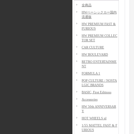
全商品
HWベーシックカー国内
流通版
HW PREMIUM FAST &
FURIOUS
HW PREMIUM COLLEC
TOR SET
CAR CULTURE
HW BOULEVARD
RETRO ENTERTAINME
NT
FORMULA 1
POP CULTURE / NOSTA
LGIC BRANDS
BASIC, First Editions
Accessories
HW 50th ANNIVERSAR
Y
HOT WHEELS id
1/55 MATTEL FAST & F
URIOUS