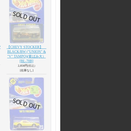
P
【CHEVY STOCKER】
BLACK/BW ("UNION" &
"V" TAMPO)(黄ばみ大）
[BL-70B]
2,850円
(税込)
[在庫なし]