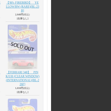
R
【'80's FIREBIRD】 YE
]
LLOW/BW (RARE)
[BL-23
B]
2,040円
(税込)
[在庫なし]
【FERRARI 348】 PIN
L
K/UH (CLEAR WINDOW)
N
(INTERNATIONAL)
[BL-2
26F]
1,010円
(税込)
[在庫なし]