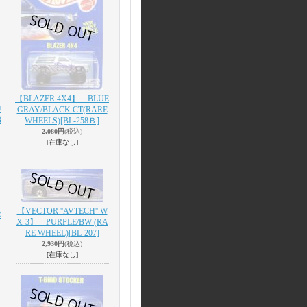
【BLAZER 4X4】 BLUE
U
GRAY/BLACK CT(RARE
B
WHEELS)
[BL-258Ｂ]
2,080円
(税込)
[在庫なし]
【VECTOR ''AVTECH'' W
R
X-3】 PURPLE/BW (RA
RE WHEEL)
[BL-207]
2,930円
(税込)
[在庫なし]