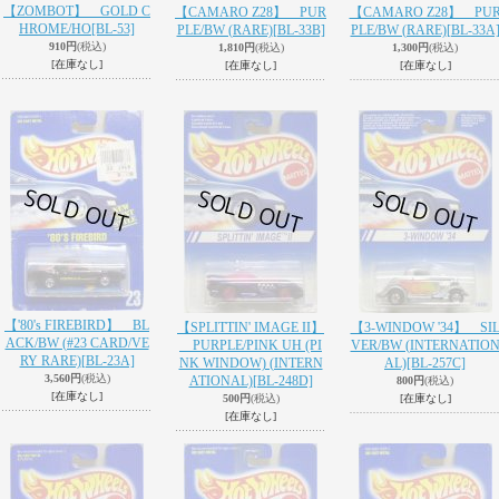
【ZOMBOT】 GOLD C
【CAMARO Z28】 PUR
【CAMARO Z28】 PU
HROME/HO
[BL-53]
PLE/BW (RARE)
[BL-33B]
PLE/BW (RARE)
[BL-33A
910円
(税込)
1,810円
(税込)
1,300円
(税込)
[在庫なし]
[在庫なし]
[在庫なし]
【'80's FIREBIRD】 BL
【SPLITTIN' IMAGE II】
【3-WINDOW '34】 SI
ACK/BW (#23 CARD/VE
PURPLE/PINK UH (PI
VER/BW (INTERNATIO
RY RARE)
[BL-23A]
NK WINDOW) (INTERN
AL)
[BL-257C]
3,560円
(税込)
ATIONAL)
[BL-248D]
800円
(税込)
[在庫なし]
500円
(税込)
[在庫なし]
[在庫なし]