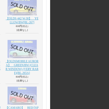
【OLDS 442 W-30】 YE
LLOW/BW
[BL-267]
810円
(税込)
[在庫なし]
R
【OLDSMOBILE AUROR
C
A】 GREEN/BW (CLEA
R
R WINDOW) (VERY RAR
E)
[BL-265A]
810円
(税込)
[在庫なし]
O
【CAMARO】 RED/5SP