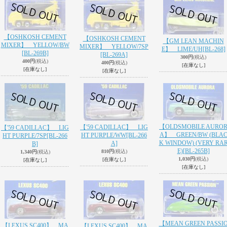
【OSHKOSH CEMENT
【OSHKOSH CEMENT
【GM LEAN MACHIN
MIXER】 YELLOW/BW
MIXER】 YELLOW/7SP
E】 LIME/UH
[BL-268]
[BL-269B]
[BL-269A]
300円
(税込)
400円
(税込)
400円
(税込)
[在庫なし]
[在庫なし]
[在庫なし]
【OLDSMOBILE AURO
【'59 CADILLAC】 LIG
【'59 CADILLAC】 LIG
A】 GREEN/BW (BLA
HT PURPLE/WW
[BL-266
HT PURPLE/7SP
[BL-266
K WINDOW) (VERY RA
A]
B]
E)
[BL-265B]
810円
(税込)
1,340円
(税込)
1,030円
(税込)
[在庫なし]
[在庫なし]
[在庫なし]
【MEAN GREEN PASSI
【LEXUS SC400】 MA
【LEXUS SC400】 MA