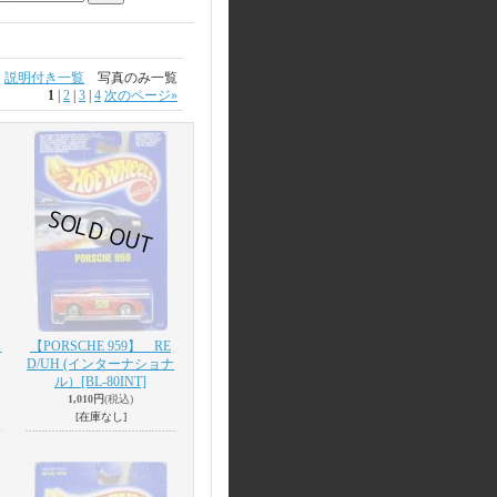
説明付き一覧
写真のみ一覧
1
|
2
|
3
|
4
次のページ
»
】
【PORSCHE 959】 RE
D/UH (インターナショナ
ル）
[BL-80INT]
1,010円
(税込)
[在庫なし]