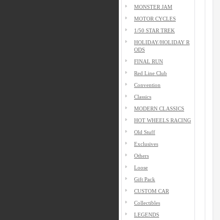
MONSTER JAM
MOTOR CYCLES
1/50 STAR TREK
HOLIDAY/HOLIDAY R
ODS
FINAL RUN
Red Line Club
Convention
Classics
MODERN CLASSICS
HOT WHEELS RACING
Old Stuff
Exclusives
Others
Loose
Gift Pack
CUSTOM CAR
Collectibles
LEGENDS