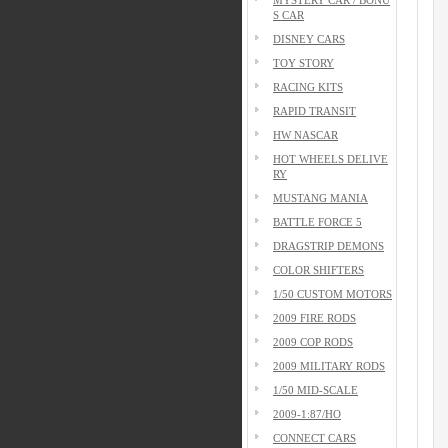
S CAR
DISNEY CARS
TOY STORY
RACING KITS
RAPID TRANSIT
HW NASCAR
HOT WHEELS DELIVE
RY
MUSTANG MANIA
BATTLE FORCE 5
DRAGSTRIP DEMONS
COLOR SHIFTERS
1/50 CUSTOM MOTORS
2009 FIRE RODS
2009 COP RODS
2009 MILITARY RODS
1/50 MID-SCALE
2009-1:87/HO
CONNECT CARS