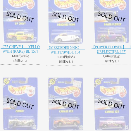
【'57 CHEVY】 YELLO
【POWER PLOWER】 
【MERCEDES 540K】
W/UH (RARE)
[BL-157]
URPLE/CT
[BL-127]
WHITE/BW
[BL-134]
1,810円
(税込)
1,010円
(税込)
1,010円
(税込)
[在庫なし]
[在庫なし]
[在庫なし]