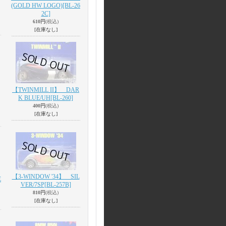
(GOLD HW LOGO)
[BL-26
2C]
610円
(税込)
[在庫なし]
【TWINMILL II】 DAR
K BLUE/UH
[BL-260]
400円
(税込)
[在庫なし]
【3-WINDOW '34】 SIL
E
VER/7SP
[BL-257B]
810円
(税込)
[在庫なし]