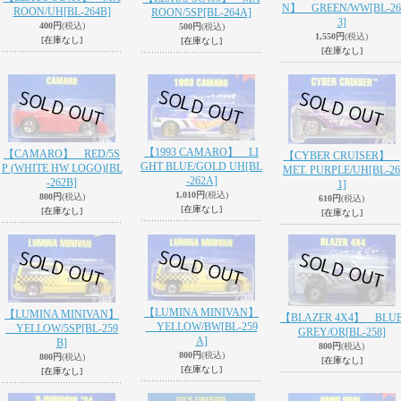
N】 GREEN/WW
[BL-26
ROON/UH
[BL-264B]
ROON/5SP
[BL-264A]
3]
400円
(税込)
500円
(税込)
1,550円
(税込)
[在庫なし]
[在庫なし]
[在庫なし]
【1993 CAMARO】 LI
【CAMARO】 RED/5S
【CYBER CRUISER】
GHT BLUE/GOLD UH
[BL
P (WHITE HW LOGO)
[BL
MET. PURPLE/UH
[BL-26
-262A]
-262B]
1]
1,010円
(税込)
800円
(税込)
610円
(税込)
[在庫なし]
[在庫なし]
[在庫なし]
【LUMINA MINIVAN】
【LUMINA MINIVAN】
【BLAZER 4X4】 BLU
YELLOW/BW
[BL-259
YELLOW/5SP
[BL-259
GREY/OR
[BL-258]
A]
B]
800円
(税込)
800円
(税込)
800円
(税込)
[在庫なし]
[在庫なし]
[在庫なし]