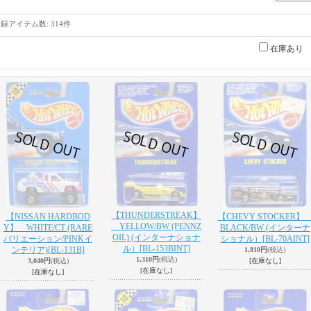
登録アイテム数
:
314件
在庫あり
【THUNDERSTREAK】
【NISSAN HARDBOD
【CHEVY STOCKER
YELLOW/BW (PENNZ
Y】 WHITE/CT (RARE
BLACK/BW (インターナ
OIL) (インターナショナ
バリエーション/PINKイ
ショナル）
[BL-70AINT]
ル）
[BL-153BINT]
ンテリア)
[BL-131B]
1,810円
(税込)
1,310円
(税込)
3,040円
(税込)
[在庫なし]
[在庫なし]
[在庫なし]