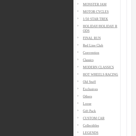
MONSTER JAM
MOTOR CYCLES
1/50 STAR TREK
HOLIDAY/HOLIDAY R
ODS
FINAL RUN
Red Line Club
Convention
Classics
MODERN CLASSICS
HOT WHEELS RACING
Old Stuff
Exclusives
Others
Loose
Gift Pack
CUSTOM CAR
Collectibles
LEGENDS