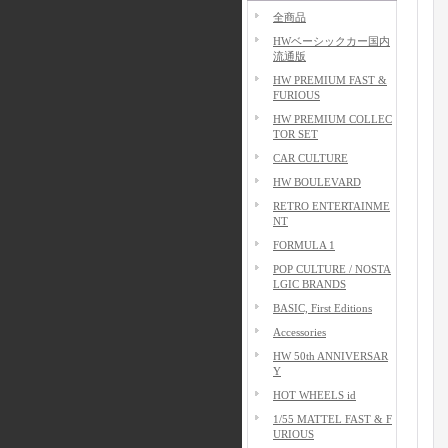
全商品
HWベーシックカー国内
流通版
HW PREMIUM FAST &
FURIOUS
HW PREMIUM COLLEC
TOR SET
CAR CULTURE
HW BOULEVARD
RETRO ENTERTAINME
NT
FORMULA 1
POP CULTURE / NOSTA
LGIC BRANDS
BASIC, First Editions
Accessories
HW 50th ANNIVERSAR
Y
HOT WHEELS id
1/55 MATTEL FAST & F
URIOUS