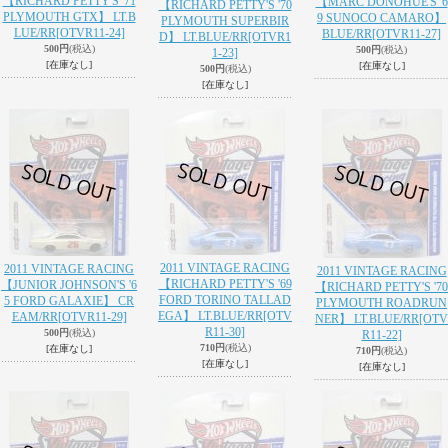
【RICHARD PETTY'S '71
【MARC DONOHUE'S '6
【RICHARD PETTY'S '70
PLYMOUTH GTX】 LT.B
9 SUNOCO CAMARO】
PLYMOUTH SUPERBIR
LUE/RR
[OTVR11-24]
BLUE/RR
[OTVR11-27]
D】 LT.BLUE/RR
[OTVR1
500円
(税込)
500円
(税込)
1-23]
[在庫なし]
[在庫なし]
500円
(税込)
[在庫なし]
2011 VINTAGE RACING
2011 VINTAGE RACING
2011 VINTAGE RACING
【RICHARD PETTY'S '69
【JUNIOR JOHNSON'S '6
【RICHARD PETTY'S '70
FORD TORINO TALLAD
5 FORD GALAXIE】 CR
PLYMOUTH ROADRUN
EGA】 LT.BLUE/RR
[OTV
EAM/RR
[OTVR11-29]
NER】 LT.BLUE/RR
[OTV
R11-30]
500円
(税込)
R11-22]
710円
(税込)
[在庫なし]
710円
(税込)
[在庫なし]
[在庫なし]