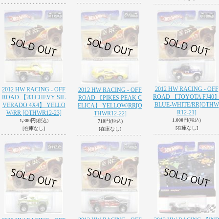
2012 HW RACING - OFF
2012 HW RACING - OFF
2012 HW RACING - OFF
ROAD 【TOYOTA FJ40
ROAD 【'83 CHEVY SIL
ROAD 【PIKES PEAK C
BLUE-WHITE/RR
[OTHW
VERADO 4X4】 YELLO
ELICA】 YELLOW/RR
[O
R12-21]
W/RR
[OTHWR12-23]
THWR12-22]
1,000円
(税込)
1,300円
(税込)
710円
(税込)
[在庫なし]
[在庫なし]
[在庫なし]