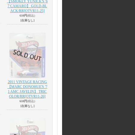
【SMOKEY YUNICK'S '6
7 CAMARO】 GOLD-BL
ACK/RR
[OTVR11-25]
610円
(税込)
[在庫なし]
2011 VINTAGE RACING
【MARC DONOHUE'S '7
1 AMC JAVELIN】 TRIC
OLOR/RR
[OTVR11-26]
610円
(税込)
[在庫なし]