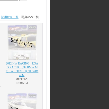
説明付き一覧
写真のみ一覧
2012 HW RACING - ROA
D RACER 【'92 BMW M
3】 WHITE/RR
[OTHWR1
O
2-32]
710円
(税込)
[在庫なし]