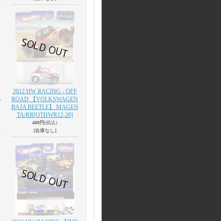
2012 HW RACING - OFF
】
ROAD 【VOLKSWAGEN
BAJA BEETLE】 MAGEN
TA/RR
[OTHWR12-20]
400円
(税込)
[在庫なし]