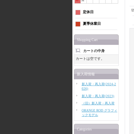
30
31
定休日
夏季休業日
Shopping Cart
カートの中身
カートは空です。
新入荷情報
新入荷・再入荷(2024-2
026)
新入荷・再入荷(2023)
（旧）新入荷・再入荷
ORANGE ROD グラフィ
ックモデル
Categories