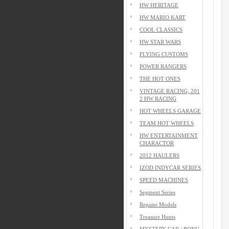
HW HERITAGE
HW MARIO KART
COOL CLASSICS
HW STAR WARS
FLYING CUSTOMS
POWER RANGERS
THE HOT ONES
VINTAGE RACING, 201
2 HW RACING
HOT WHEELS GARAGE
TEAM HOT WHEELS
HW ENTERTAINMENT
CHARACTOR
2012 HAULERS
IZOD INDYCAR SERIES
SPEED MACHINES
Segment Series
Repaint Models
Treasure Hunts
MYSTERY CAR / BONU