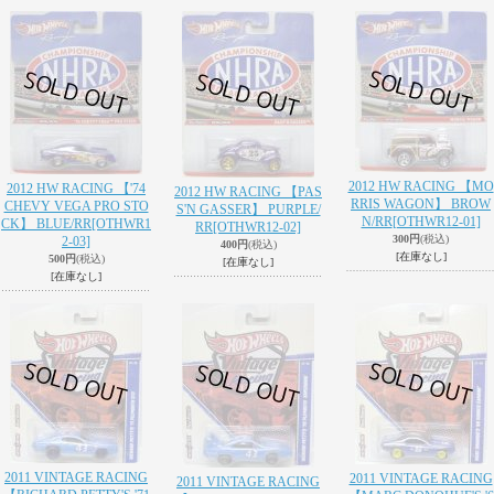
2012 HW RACING 【MO
2012 HW RACING 【'74
2012 HW RACING 【PAS
RRIS WAGON】 BROW
CHEVY VEGA PRO STO
S'N GASSER】 PURPLE/
N/RR
[OTHWR12-01]
CK】 BLUE/RR
[OTHWR1
RR
[OTHWR12-02]
300円
(税込)
2-03]
400円
(税込)
[在庫なし]
500円
(税込)
[在庫なし]
[在庫なし]
2011 VINTAGE RACING
2011 VINTAGE RACING
2011 VINTAGE RACING