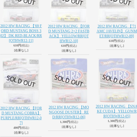
2012 HW RACING 【'69 F
2012 HW RACING 【FOR
2012 HW RACING 【'71
ORD MUSTANG BOSS 3
D MUSTANG 2+2 FASTB
AMC JAVELIN】 GUNM
02】 DK.RED-BLACK/RR
ACK】 YELLOW/RR
[OT
ET/RR
[OTHWR12-09]
[OTHWR12-11]
HWR12-10]
610円
(税込)
610円
(税込)
610円
(税込)
[在庫なし]
[在庫なし]
[在庫なし]
2012 HW RACING 【SN
2012 HW RACING 【MO
2012 HW RACING 【FOR
KE CUDA】 YELLOW/R
NGOOSE DUSTER】 RE
D MUSTANG COBRA】
R
[OTHWR12-05]
D/RR
[OTHWR12-06]
PURPLE/RR
[OTHWR12-0
1,300円
(税込)
1,300円
(税込)
7]
[在庫なし]
[在庫なし]
400円
(税込)
[在庫なし]