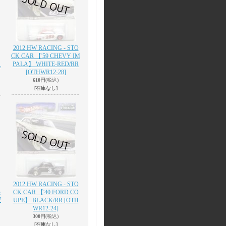
2012 HW RACING - STO
CK CAR 【'59 CHEVY IM
PALA】 WHITE-RED/RR
L
[OTHWR12-28]
610円
(税込)
[在庫なし]
2012 HW RACING - STO
B
CK CAR 【'40 FORD CO
W
UPE】 BLACK/RR
[OTH
WR12-24]
300円
(税込)
[在庫なし]