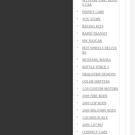
S CAR
DISNEY CARS
TOY STORY
RACING KITS
RAPID TRANSIT
HW NASCAR
HOT WHEELS DELIVE
RY
MUSTANG MANIA
BATTLE FORCE 5
DRAGSTRIP DEMONS
COLOR SHIFTERS
1/50 CUSTOM MOTORS
2009 FIRE RODS
2009 COP RODS
2009 MILITARY RODS
1/50 MID-SCALE
2009-1:87/HO
CONNECT CARS