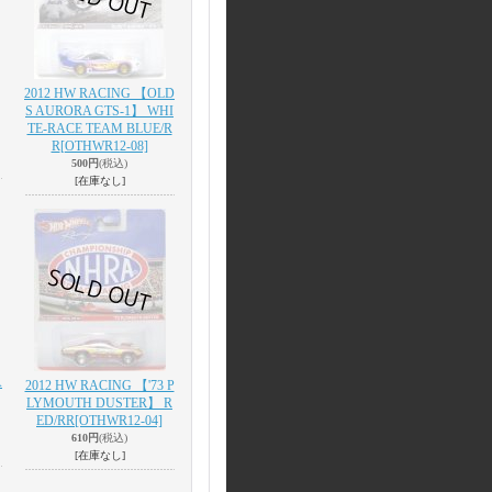
2012 HW RACING 【OLD
S AURORA GTS-1】 WHI
TE-RACE TEAM BLUE/R
R
[OTHWR12-08]
500円
(税込)
[在庫なし]
A
2012 HW RACING 【'73 P
LYMOUTH DUSTER】 R
ED/RR
[OTHWR12-04]
610円
(税込)
[在庫なし]