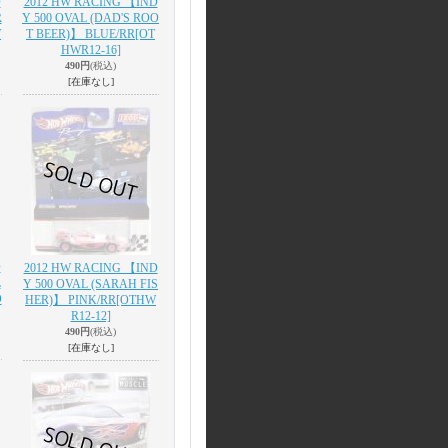
D
2012 HW RACING 【IND
R
Y 500 OVAL (DAD'S ROO
W
T BEER)】 BLUE/RR
[OT
HWR12-16]
490円
(税込)
[在庫なし]
D
2012 HW RACING 【IND
L
Y 500 OVAL (SARAH FIS
O
HER)】 PINK/RR
[OTHW
R12-12]
490円
(税込)
[在庫なし]