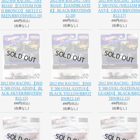
2012 HW RACING - OFF
2012 HW RACING 【IN
2012 HW RACING - OFF
ROAD 【SANDBLASTE
Y 500 OVAL (WILLIAM 
ROAD 【CUSTOM FOR
R】 BLACK/RR
[OTHWR
AST)】 GRAY/RR
[OTH
D BRONCO】 MET.LT G
12-18]
R12-17]
REEN/RR
[OTHWR12-19]
400円
(税込)
490円
(税込)
400円
(税込)
[在庫なし]
[在庫なし]
[在庫なし]
2012 HW RACING 【IND
2012 HW RACING 【IN
2012 HW RACING 【IND
Y 500 OVAL (IZOD)】 BL
Y 500 OVAL (NATIONA
Y 500 OVAL (LOTUS)】
ACK-SILVER/RR
[OTHW
GUARD)】 BLACK/RR
[
BLACK-YELLOW/RR
[OT
R12-15]
THWR12-13]
HWR12-14]
490円
(税込)
490円
(税込)
490円
(税込)
[在庫なし]
[在庫なし]
[在庫なし]