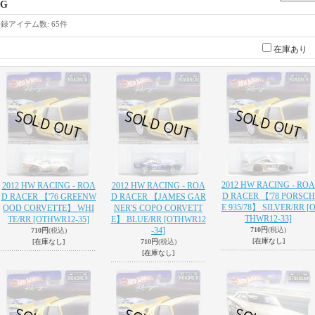
G
登録アイテム数
:
65件
在庫あり
2012 HW RACING - ROA
2012 HW RACING - ROA
2012 HW RACING - ROA
D RACER 【'78 PORSCH
D RACER 【'76 GREENW
D RACER 【JAMES GAR
E 935/78】 SILVER/RR
[
OOD CORVETTE】 WHI
NER'S COPO CORVETT
THWR12-33]
TE/RR
[OTHWR12-35]
E】 BLUE/RR
[OTHWR12
-34]
710円
(税込)
710円
(税込)
[在庫なし]
[在庫なし]
710円
(税込)
[在庫なし]