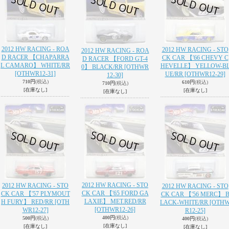
2012 HW RACING - ROA
2012 HW RACING - STO
2012 HW RACING - ROA
D RACER 【CHAPARRA
CK CAR 【'66 CHEVY C
D RACER 【FORD GT-4
L CAMARO】 WHITE/RR
HEVELLE】 YELLOW-B
0】 BLACK/RR
[OTHWR
[OTHWR12-31]
UE/RR
[OTHWR12-29]
12-30]
710円
(税込)
610円
(税込)
710円
(税込)
[在庫なし]
[在庫なし]
[在庫なし]
2012 HW RACING - STO
2012 HW RACING - STO
2012 HW RACING - STO
CK CAR 【'65 FORD GA
CK CAR 【'57 PLYMOUT
CK CAR 【'56 MERC】 
LAXIE】 MET.RED/RR
H FURY】 RED/RR
[OTH
LACK-WHITE/RR
[OTH
[OTHWR12-26]
WR12-27]
R12-25]
400円
(税込)
500円
(税込)
400円
(税込)
[在庫なし]
[在庫なし]
[在庫なし]