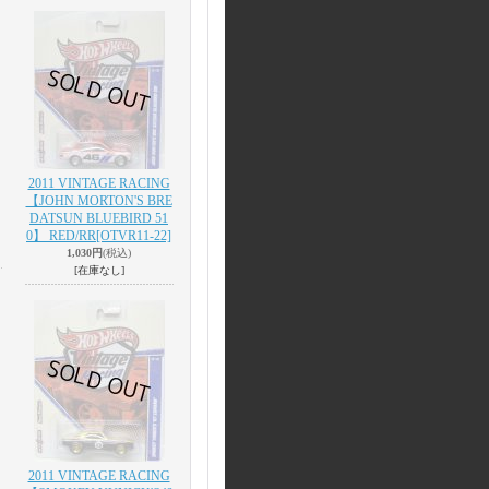
2011 VINTAGE RACING
【JOHN MORTON'S BRE
DATSUN BLUEBIRD 51
0】 RED/RR
[OTVR11-22]
1,030円
(税込)
[在庫なし]
2011 VINTAGE RACING