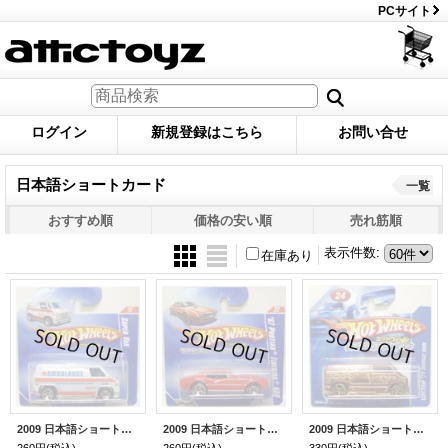
PCサイト
ログイン
新規登録はこちら
お問い合せ
日本語ショートカード
一覧
おすすめ順
価格の安い順
売れ筋順
表示件数
:
在庫あり
2009 日本語ショートカード 【SUPER VAN】 WHITE/5SP
2009 日本語ショートカード 【'67 PONTIAC FIREBIRD 400】 RED/GOODYEAR 5SP
2009 日本語ショートカード 【CUSTOM '77 DODGE VAN】 MET.BROWN/O5