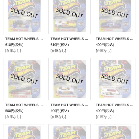
TEAM HOT WHEELS 【BONE SHAKER】 FLAT BLACK/BLUE HSW
TEAM HOT WHEELS 【PRO STOCK CAMARO】 WHITE/GREEN HSW
TEAM HOT WHEELS 【'84 PONTIAC】 BLUE/RED HSW
610円
(税込)
610円
(税込)
400円
(税込)
[在庫なし]
[在庫なし]
[在庫なし]
TEAM HOT WHEELS 【BACK SLIDER】 RED-BLACK/RED HSW
TEAM HOT WHEELS 【HYUNDAI GENESIS COUPE】 WHITE/BLUE HSW
TEAM HOT WHEELS 【HYPERLINER】 WHITE/WHITE HSW
500円
(税込)
400円
(税込)
400円
(税込)
[在庫なし]
[在庫なし]
[在庫なし]