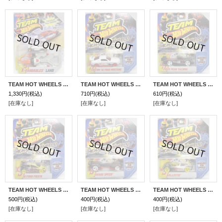
TEAM HOT WHEELS X-PANDABLES 【LAND】 WHITE/LACE (TARGET EXCLUSIVE)
TEAM HOT WHEELS 【CUSTOM '12 FORD MUSTANG】 WHITE/RED HSW
TEAM HOT WHEELS 【PIKES PEAK TACOMA】 FLAT BLACK/WHITE HSW
1,330円
(税込)
710円
(税込)
610円
(税込)
[在庫なし]
[在庫なし]
[在庫なし]
TEAM HOT WHEELS 【'12 FORD FIESTA】 YELLOW-BLACK/YELLOW HSW
TEAM HOT WHEELS 【4WARD SPEED】 FLAT BLACK/WHITE HSW
TEAM HOT WHEELS 【BALLISTIK】 WHITE-BLACK/YELLOW HSW
500円
(税込)
400円
(税込)
400円
(税込)
[在庫なし]
[在庫なし]
[在庫なし]