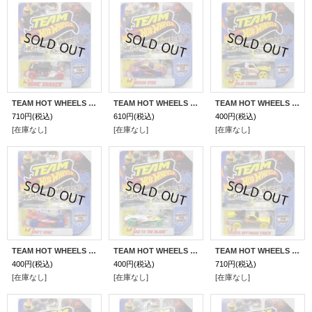
TEAM HOT WHEELS 【BONE SHAKER】 FLAT BLACK/RED HSW
TEAM HOT WHEELS 【NISSAN 370Z】 RED/BLUE HSW
TEAM HOT WHEELS 【BAJA TRUCK】 WHITE/YELLOW HSW
710円
(税込)
610円
(税込)
400円
(税込)
[在庫なし]
[在庫なし]
[在庫なし]
TEAM HOT WHEELS 【DRIFT KING】 RED/BLUE HSW
TEAM HOT WHEELS 【BAD TO THE BLADE】 WHITE/GREEN HSW
TEAM HOT WHEELS 【TOYOTA OFF-ROAD TRUC】 WHITE/YELLOW HSW
400円
(税込)
400円
(税込)
710円
(税込)
[在庫なし]
[在庫なし]
[在庫なし]