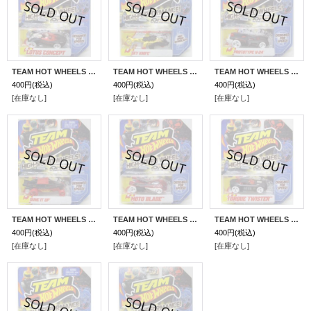
TEAM HOT WHEELS 【LOTUS CONCEPT】 FLAT BLACK/WHITE HSW
TEAM HOT WHEELS 【SKY KNIFE】 YELLOW/RED 5SP
TEAM HOT WHEELS 【PROTOTYPE H-24】 FLAT BLACK/WHITE HSW
400円
(税込)
400円
(税込)
400円
(税込)
[在庫なし]
[在庫なし]
[在庫なし]
TEAM HOT WHEELS 【DUNE IT UP】 FLAT BLACK-RED/RED HSW
TEAM HOT WHEELS 【MOTO BLADE】 CLEAR RED/WHITE HSW
TEAM HOT WHEELS 【TORQUE TWISTER】 FLAT BLACK/WHITE HSW
400円
(税込)
400円
(税込)
400円
(税込)
[在庫なし]
[在庫なし]
[在庫なし]