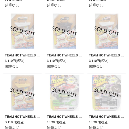
[在庫なし]
[在庫なし]
[在庫なし]
TEAM HOT WHEELS TCR 【BAJA TRUCK】 WHITE
TEAM HOT WHEELS TCR 【BONE SHAKER】 BLACK
TEAM HOT WHEELS TCR 【RALLY CAR】 WHITE
3,110円
(税込)
3,110円
(税込)
3,110円
(税込)
[在庫なし]
[在庫なし]
[在庫なし]
TEAM HOT WHEELS TCR 【TORQUE TWISTER】 YELLOW
TEAM HOT WHEELS X-PANDABLES 【SNOW】 LT.GREEN/O5 (TARGET EXCLUSIVE)
TEAM HOT WHEELS X-PANDABLES 【STREET】 BLUE/PR5 (TARGET EXCLUSIVE)
3,110円
(税込)
1,330円
(税込)
1,330円
(税込)
[在庫なし]
[在庫なし]
[在庫なし]