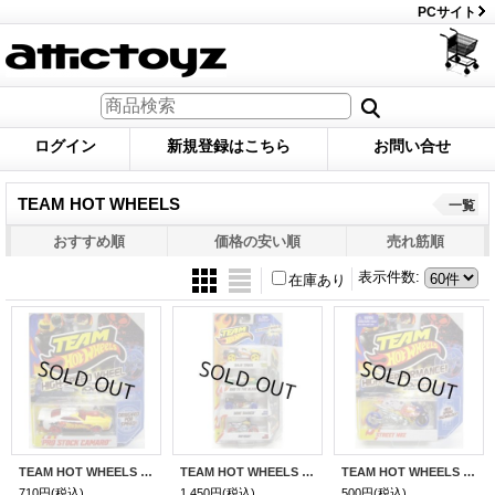
PCサイト
ログイン
新規登録はこちら
お問い合せ
TEAM HOT WHEELS
一覧
おすすめ順
価格の安い順
売れ筋順
表示件数
:
在庫あり
TEAM HOT WHEELS 【PRO STOCK CAMARO】 WHITE/RED HSW
TEAM HOT WHEELS 4PACK 【BAJA TRUCK/BAD TO THE BLADE/BONE SHAKER/HW450F】
TEAM HOT WHEELS 【STREET NOZ】 GRAY/BLUE HSW
710円
(税込)
1,450円
(税込)
500円
(税込)