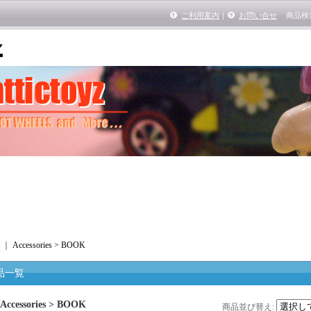
ご利用案内
｜
お問い合せ
商品検
｜
Accessories > BOOK
品一覧
Accessories > BOOK
商品並び替え
: