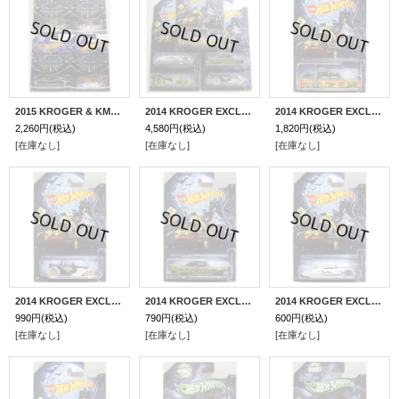
2015 KROGER & KMART EXCLUSIVE HALLOWEEN 【4種セット】 SCREAMLINER/16 ANGELS/HI L.Q./WHAT-4-2
2014 KROGER EXCLUSIVE HALLOWEEN 【5種セット】
2014 KROGER EXCLUSIVE HALLOWEEN 【GHOSTBUSTERS ECTO-1】 ORANGE/5SP (予約不可）
2,260円
(税込)
4,580円
(税込)
1,820円
(税込)
[在庫なし]
[在庫なし]
[在庫なし]
2014 KROGER EXCLUSIVE HALLOWEEN 【BONE SHAKER】 PURPLE/O5
2014 KROGER EXCLUSIVE HALLOWEEN 【'57 PLYMOUTH FURY】 DK.GREEN/PR5
2014 KROGER EXCLUSIVE HALLOWEEN 【FORD GANGSTER GRIN】 WHITE/10SP
990円
(税込)
790円
(税込)
600円
(税込)
[在庫なし]
[在庫なし]
[在庫なし]