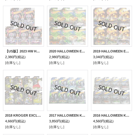
【US版】2023 HW HALLOWEEN 【5種セット】'71 Maverick Grabber/King Kuda/'16 Camaro SS/'33 Ford Lo Boy/'14 Corvette Stingray(予約不可）
2020 HALLOWEEN EXCLUSIVE 【6種セット】SUPER STINGER/NIGHT BURNER/HW POPPA WHEELIE/TWINDUCTION/HOVER & OUT/EPIC FAST
2019 HALLOWEEN EXCLUSIVE 【6種セット】Rigor Motor/Torque Screw/Covelight/Rocket Box/Altered Ego/Power Rocket
2,380円
(税込)
2,980円
(税込)
3,040円
(税込)
[在庫なし]
[在庫なし]
[在庫なし]
2018 KROGER EXCLUSIVE "HALLOWEEN" 【"DISNEY" THE NIGHTMARE BEFORE CHRISTMAS 25YEARS 8種セット】Custom '69 VW Squareback/Super Van/Street Creeper/Midnight Otto/Cool-One/Power Panel/Cockney Cab II/Quick 'N Sik(予約不可）
2017 HALLOWEEN KROGER & WALMART EXCLUSIVE 【8種セット(タイヤがドクロ）】'71 PLYMOUTH SATELLITE/'49 FORD F1/OLDS442 W-30/ZOTIC/MUSCLE TONE/SCORCHER/GREAT GATSPEED/RATICAL RACER
2016 HALLOWEEN KROGER & WALGREENS EXCLUSIVE 【8種セット】
4,660円
(税込)
3,850円
(税込)
4,560円
(税込)
[在庫なし]
[在庫なし]
[在庫なし]