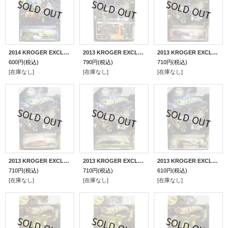
2014 KROGER EXCLUSIVE HALLOWEEN 【RIGOR MOTOR】 BLACK/O5
2013 KROGER EXCLUSIVE HALLOWEEN 【HIWAY HAULER II】 FLAT BLACK-ORANGE/5SP (白い部分は蓄光）
2013 KROGER EXCLUSIVE HALLOWEEN 【RIGOR MOTOR】 PINK-BLACK/O5 (白いガイコツ部分は蓄光）
600円
(税込)
790円
(税込)
710円
(税込)
[在庫なし]
[在庫なし]
[在庫なし]
2013 KROGER EXCLUSIVE HALLOWEEN 【FORD GANGSTER GRIN】 MET.ORANGE/10SP
2013 KROGER EXCLUSIVE HALLOWEEN 【EVIL TWIN】 MET.GREEN-BLACK/O5
2013 KROGER EXCLUSIVE HALLOWEEN 【FANGULA】 FLAT GOLD/PR5
710円
(税込)
710円
(税込)
610円
(税込)
[在庫なし]
[在庫なし]
[在庫なし]