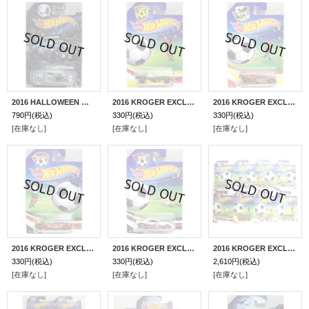
2016 HALLOWEEN 【BONE SHAKER】 SILVERBLUE/5SP
2016 KROGER EXCLUSIVE SOCCER SERIES 【YUR SO FAST】 BLACK-YELLOW/PR5
2016 KROGER EXCLUSIVE SOCCER SERIES 【PROTOTYPE H-24】 RED-YELLOW/O5
790円
(税込)
330円
(税込)
330円
(税込)
[在庫なし]
[在庫なし]
[在庫なし]
2016 KROGER EXCLUSIVE SOCCER SERIES 【GOLDEN ARROW】 RED/O5
2016 KROGER EXCLUSIVE SOCCER SERIES 【MUSCLE TONE】 WHITE/PR5
2016 KROGER EXCLUSIVE SOCCER SERIES 【8種セット】STREET SHAKER/AVANT GARAGE/CIRCLE TRUCKER/GOLDEN ARROW/MUSCLE TONE/PROTOTYPE H-24/IMPARABLE/YUR SO FAST
330円
(税込)
330円
(税込)
2,610円
(税込)
[在庫なし]
[在庫なし]
[在庫なし]