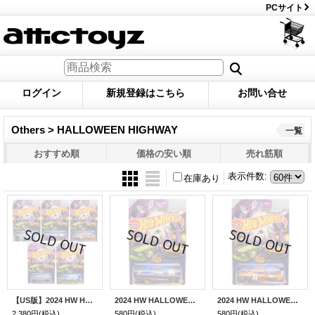
PCサイト
ログイン
新規登録はこちら
お問い合せ
Others > HALLOWEEN HIGHWAY
一覧
おすすめ順
価格の安い順
売れ筋順
表示件数
:
在庫あり
【US版】2024 HW HALLOWEEN 【5種セット】Madfast/'64 Chevy Impala/Muscle Bound/Barbaric/Street Shaker(予約不可）
2024 HW HALLOWEEN 【'64 CHEVY IMPALA】PURPLE/SKULL WHEELS(予約不可）
2024 HW HALLOWEEN 【MUSCLE BOUND】ORANGE/SKULL WHEELS(予約不可）
2,380円
(税込)
580円
(税込)
580円
(税込)