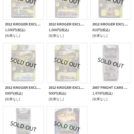
2012 KROGER EXCLUSIVE HALLOWEEN 【GHOSTBUSTERS ECTO-1】 BLACK/5SP
2012 KROGER EXCLUSIVE HALLOWEEN 【1966 TV SERIES BATMOBILE】 PURPLE/5SP
2012 KROGER EXCLUSIVE HALLOWEEN 【HYPER MITE】 ORANGE/5SP
1,030円
(税込)
1,000円
(税込)
810円
(税込)
[在庫なし]
[在庫なし]
[在庫なし]
2012 KROGER EXCLUSIVE HALLOWEEN 【W-OOZIE】 SILVERBLUE/3SP
2012 KROGER EXCLUSIVE HALLOWEEN 【FANGULA】 MET.ORANGE/PR5
2007 FRIGHT CARS 5-PACK 【'58 Thunderbird /'57 Plymouth Fury /Ford Lightning /Hot Tub /Low Carbs】
500円
(税込)
500円
(税込)
1,470円
(税込)
[在庫なし]
[在庫なし]
[在庫なし]