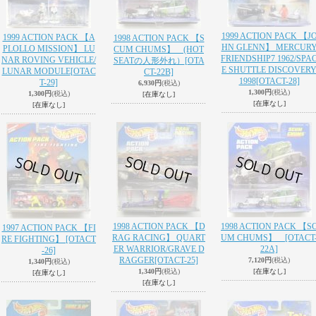
1999 ACTION PACK 【J
1999 ACTION PACK 【A
1998 ACTION PACK 【S
HN GLENN】 MERCUR
PLOLLO MISSION】 LU
CUM CHUMS】 (HOT
FRIENDSHIP7 1962/SPA
NAR ROVING VEHICLE/
SEATの人形外れ）
[OTA
E SHUTTLE DISCOVER
LUNAR MODULE
[OTAC
CT-22B]
1998
[OTACT-28]
T-29]
6,930円
(税込)
1,300円
(税込)
1,300円
(税込)
[在庫なし]
[在庫なし]
[在庫なし]
1998 ACTION PACK 【D
1998 ACTION PACK 【S
1997 ACTION PACK 【FI
RAG RACING】 QUART
UM CHUMS】
[OTACT
RE FIGHTING】
[OTACT
ER WARRIOR/GRAVE D
22A]
-26]
RAGGER
[OTACT-25]
7,120円
(税込)
1,340円
(税込)
1,340円
(税込)
[在庫なし]
[在庫なし]
[在庫なし]