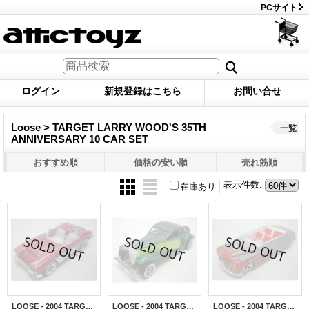
PCサイト
ログイン
新規登録はこちら
お問い合せ
Loose > TARGET LARRY WOOD'S 35TH
一覧
ANNIVERSARY 10 CAR SET
おすすめ順
価格の安い順
売れ筋順
表示件数
:
在庫あり
LOOSE - 2004 TARGET LARRY WOOD'S 35th ANNI. 【'56 CORVETTE】 MET.RED/WW
LOOSE - 2004 TARGET LARRY WOOD'S 35th ANNI. 【1932 BUGATTI TYPE 50】 MET.GREEN/LACE
LOOSE - 2004 TARGET LARRY WOOD'S 35th ANNI. 【PURPLE PASSION 2】 FLAT GRAY/WL