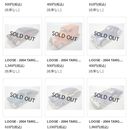
500円
(税込)
400円
(税込)
610円
(税込)
[在庫なし]
[在庫なし]
[在庫なし]
LOOSE - 2004 TARGET LARRY WOOD'S 35th ANNI. 【PURPLE PASSION】 BLACK/RR
LOOSE - 2004 TARGET LARRY WOOD'S 35th ANNI. 【'34 FORD】 ORANGE/RR
LOOSE - 2004 TARGET LARRY WOOD'S 35th ANNI. 【TALBOT LAGO】 MET.BLUE/LACE
1,340円
(税込)
500円
(税込)
400円
(税込)
[在庫なし]
[在庫なし]
[在庫なし]
LOOSE - 2004 TARGET LARRY WOOD'S 35th ANNI. 【'64 PONTIAC GTO】 MET.AQUA/RR
LOOSE - 2004 TARGET LARRY WOOD'S 35th ANNI. 【'50 BUICK】 MET.BLUEGRAY/RR
LOOSE - 2004 TARGET LARRY WOOD'S 35th ANNI. 【PLYMOUTH BARRACUDA】 FLAT PURPLE/RR
610円
(税込)
1,030円
(税込)
1,860円
(税込)