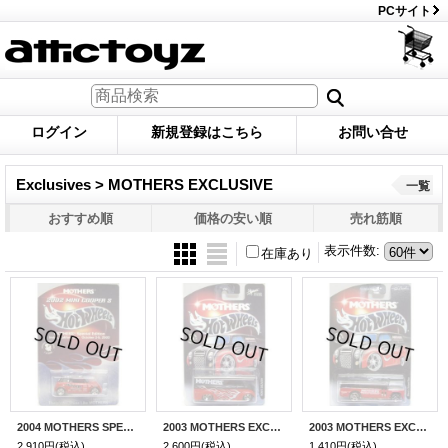
PCサイト
ログイン
新規登録はこちら
お問い合せ
Exclusives > MOTHERS EXCLUSIVE
一覧
おすすめ順
価格の安い順
売れ筋順
表示件数
:
在庫あり
2004 MOTHERS SPECIAL EDITION 【2002 MINI COOPER S】 RED-BLACK/RR (5000台限定）
2003 MOTHERS EXCLUSIVE 【DAIRY DELIVERY】 RED-BLACK/5SP
2003 MOTHERS EXCLUSIVE 【S'COOL BUS】 RED-BLACK/PR5
2,910円
(税込)
2,600円
(税込)
1,410円
(税込)