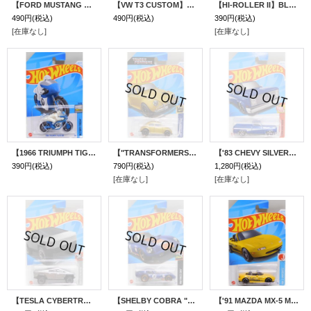
【FORD MUSTANG DARK HORSE】FLAT BLUE/Y5 (NEW CAST)
【VW T3 CUSTOM】BROWN/DD (NEW CAST)
【HI-ROLLER II】BLUE-ZAMAC/10SP(NEW CAST)
490円
(税込)
490円
(税込)
390円
(税込)
[在庫なし]
[在庫なし]
【1966 TRIUMPH TIGER 100】BLUE(NEW CAST)
【"TRANSFORMERS" BUMBLEBEE】GOLD/DD8 (NEW シャ－シ)
【'83 CHEVY SILVERADO】BLUE/PR5 (お一人様1点まで）
390円
(税込)
790円
(税込)
1,280円
(税込)
[在庫なし]
[在庫なし]
【TESLA CYBERTRUCK】ZAMAC/BLOR
【SHELBY COBRA "DAYTONA" COUPE (GULF)】DK.BLUE/5SP
【'91 MAZDA MX-5 MIATA】YELLOW/PR5