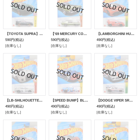
【TOYOTA SUPRA】DK.GREEN/PR5
【'69 MERCURY COUGAR ELIMINATOR】LT.OLIVE/MC5
【LAMBORGHINI HURACAN LP 620-2 SUPER TROFEO】RED/DD-10SP
590円
(税込)
590円
(税込)
490円
(税込)
[在庫なし]
[在庫なし]
[在庫なし]
【LB-SHILHOUETTE WORKS GT NISSAN 35GT-RR VER.2】LT.GRAY/J5
【SPEED BUMP】BLUE/5SP-DD8
【DODGE VIPER SRT10 ACR】SILVER/PR5
490円
(税込)
490円
(税込)
490円
(税込)
[在庫なし]
[在庫なし]
[在庫なし]