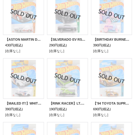
【ASTON MARTIN DB4GT HIGH-SPEED EDITION】ZAMAC/5SP (NEW CAST)
【SILVERADO EV RST】BLACK/5Y (NEW CAST)
【BIRTHDAY BURNER】PINK/5SP (NEW CAST)
430円
(税込)
290円
(税込)
390円
(税込)
[在庫なし]
[在庫なし]
[在庫なし]
【MAILED IT!】WHITE/DD-DD8 (NEW CAST)
【RINK RACER】LT.GREEN/RA6 (NEW CAST)
【'94 TOYOTA SUPRA (TOONED)】DK.ORANGE/O5
390円
(税込)
190円
(税込)
690円
(税込)
[在庫なし]
[在庫なし]
[在庫なし]