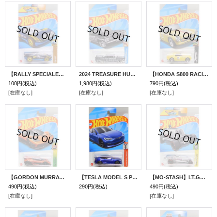
【RALLY SPECIALE】NAVY/DD
2024 TREASURE HUNTS 【'59 CHEVY IMPALA】FLAT BLACK/SKULL (予約不可）
【HONDA S800 RACING】YELLOW/RSW (NEW CAST)
100円
(税込)
1,980円
(税込)
790円
(税込)
[在庫なし]
[在庫なし]
[在庫なし]
【GORDON MURRAY AUTOMOTIVE T.50s】ORANGE/O5 (NEW CAST)
【TESLA MODEL S PLAID】BLUE/5Y (NEW CAST)
【MO-STASH】LT.GRAY/DD8 (ひげギミック)(NEW CAST)
490円
(税込)
290円
(税込)
490円
(税込)
[在庫なし]
[在庫なし]