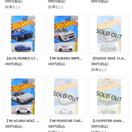
590円
(税込)
590円
(税込)
590円
(税込)
[在庫なし]
[在庫なし]
【ALFA ROMEO GTV6 3.0】BLUE/DD
【'98 SUBARU IMPREZA 22B-STi VERSION】FLAT WHITE/10SP
【DODGE VAN】FLAT BLACK/LW
490円
(税込)
430円
(税込)
390円
(税込)
[在庫なし]
【'90 ACURA NSX】WHITE/PR5
【'96 PORSCHE CARRERA】WHITE/LW
【LOOPSTER (HANDS UP)】NEON GREEN/DD
390円
(税込)
390円
(税込)
390円
(税込)