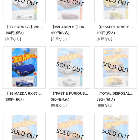
【'17 FORD GT】WHITE/PR5
【McLAREN P1】DK.RED/E10
【DESSERT DRIFTER】CLEAR YELLOW/5SP
490円
(税込)
490円
(税込)
490円
(税込)
[在庫なし]
[在庫なし]
[在庫なし]
【'95 MAZDA RX-7】BLUE/10SP
【"FAST & FURIOUS" '70 DODGE CHARGER (TOONED)】LT.GRAY/5SP
【TOTAL DISPOSAL】ORANGE-YELLOW/DD8
390円
(税込)
390円
(税込)
390円
(税込)
[在庫なし]
[在庫なし]