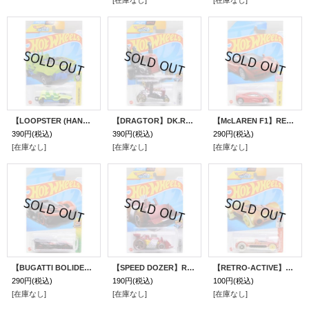
[在庫なし]
[在庫なし]
【LOOPSTER (HANDS DOWN)】NEON GREEN/DD
【DRAGTOR】DK.RED/5SP-O5
【McLAREN F1】RED/LW
390円
(税込)
390円
(税込)
290円
(税込)
[在庫なし]
[在庫なし]
[在庫なし]
【BUGATTI BOLIDE】BLACK/DD
【SPEED DOZER】RED/OR6SP
【RETRO-ACTIVE】ORANGE/DD
290円
(税込)
190円
(税込)
100円
(税込)
[在庫なし]
[在庫なし]
[在庫なし]