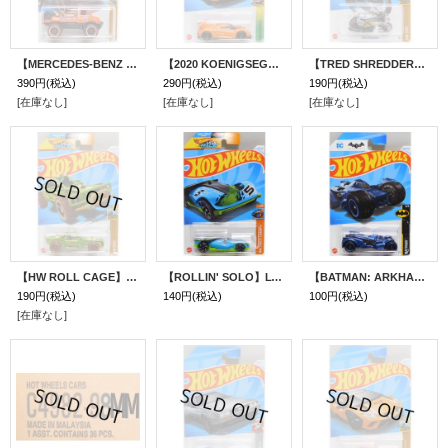
【MERCEDES-BENZ UIMOG 1300L】ORANGE/OR6SP
【2020 KOENIGSEGG JESKO】ORANGE/O5
【TRED SHREDDER】BLACK
390円
(税込)
290円
(税込)
190円
(税込)
[在庫なし]
[在庫なし]
[在庫なし]
【HW ROLL CAGE】LT.GREEN/OR6SP
【ROLLIN' SOLO】LT.BLUE-GREEN/RA6
【BATMAN: ARKHAM KNIGHT BATMOBILE】NAVY/OR6SP
190円
(税込)
140円
(税込)
100円
(税込)
[在庫なし]