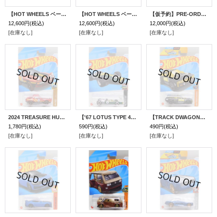
【HOT WHEELS ベーシック 2025 "C"アソート 36台入り (国内流通版)】 (お取り置き不可）(2025年2月末入荷予定）
【HOT WHEELS ベーシック 2025 "B"アソート 36台入り (国内流通版)】 (お取り置き不可）(2025年1月末入荷予定）
【仮予約】PRE-ORDER 【HOT WHEELS ベーシック 2025 "A"アソート 36台入り (国内流通版)】 (お取り置き不可）(2025年1月初旬入荷予定）
12,600円
(税込)
12,600円
(税込)
12,000円
(税込)
[在庫なし]
[在庫なし]
[在庫なし]
2024 TREASURE HUNTS 【PORSCHE 928S SAFARI】RED/5SP (予約不可）
【'67 LOTUS TYPE 49 (#4)】GREEN/L4 (NEW CAST)
【TRACK DWAGON】BLACK/DD-DD8 (NEW CAST)
1,780円
(税込)
590円
(税込)
490円
(税込)
[在庫なし]
[在庫なし]
[在庫なし]