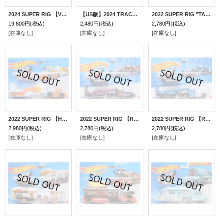
2024 SUPER RIG 【Vアソート 6種セット】(お取り置き不可）
【US版】2024 TRACK FLEET 【"TRANSFORMERS" OPTIMUS PRIME】RED-GRAY/DD8
2022 SUPER RIG "TARGET EXCLUSIVE"【HW BULLSEYE'S BIG RIG】RED-WHITE/O5-BLOR
19,800円
(税込)
2,480円
(税込)
2,780円
(税込)
[在庫なし]
[在庫なし]
[在庫なし]
2022 SUPER RIG 【HAUL-TERATION】ORANGE-LT.BLUE/OR6SP-FTE2(予約不可）
2022 SUPER RIG 【RAT RIG】FLAT BROWN/5SP-OR6SP(予約不可）
2022 SUPER RIG 【RAT RIG】 AQUA-BLACK/5SP-OR6SP(予約不可）
2,980円
(税込)
2,780円
(税込)
2,780円
(税込)
[在庫なし]
[在庫なし]
[在庫なし]