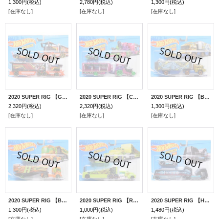
1,300円
(税込)
2,780円
(税込)
1,300円
(税込)
[在庫なし]
[在庫なし]
[在庫なし]
2020 SUPER RIG 【GALACTIC EXPRESS】 BLACK-RED/5SP （予約不可）
2020 SUPER RIG 【CAR-NIVAL STEAMER】 PURPLE-MAGENTA/5SP
2020 SUPER RIG 【BANK ROLLER】 FLAT GOLD-GRAY/PR5
2,320円
(税込)
2,320円
(税込)
1,300円
(税込)
[在庫なし]
[在庫なし]
[在庫なし]
2020 SUPER RIG 【BIG RIG HEAT】 ORANGE/O5
2020 SUPER RIG 【ROCK N' RACE】 NEON LT.GREEN/PR5-O5
2020 SUPER RIG 【HW PARK 'N PLAY】 BLACK-GRAY/O5 (スマホを立てると簡易スピーカーになるそうです）(予約不可）
1,300円
(税込)
1,000円
(税込)
1,480円
(税込)