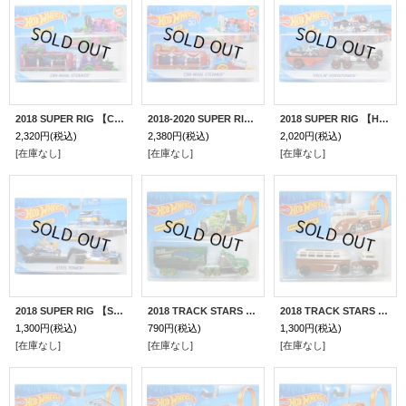
2018 SUPER RIG 【CAR-NIVAL STEAMER】 PURPLE-MAGENTA/5SP
2018-2020 SUPER RIG 【CAR-NIVAL STEAMER】 LT.BLUE-RED/5SP
2018 SUPER RIG 【HAULIN' HORSEPOWER】 FLAT BLACK-BLUE/BLOR
2,320円
(税込)
2,380円
(税込)
2,020円
(税込)
[在庫なし]
[在庫なし]
[在庫なし]
2018 SUPER RIG 【STEEL POWER】 BLUE-YELLOW/O5
2018 TRACK STARS 【SPEED HAULER】 CLEAR GREEN/PR5 (予約不可)(2018 CARD)
2018 TRACK STARS 【CUSTOM VOLKSWAGEN HAULER】 BROWN-WHITE/PR5 (予約不可)(2018 CARD)
1,300円
(税込)
790円
(税込)
1,300円
(税込)
[在庫なし]
[在庫なし]
[在庫なし]