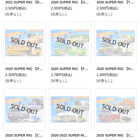
2021 SUPER RIG 【RED PLANET TRANSPORT】 WHITE/BLOR （予約不可）
2020 SUPER RIG 【GALACTIC EXPRESS】 BLACK-RED/5SP (ひっくり返ってます) （予約不可）
2020 SUPER RIG 【TOONED UP】 WHITE-MINT BLUE/5SP
2,320円
(税込)
2,320円
(税込)
2,320円
(税込)
[在庫なし]
[在庫なし]
[在庫なし]
2020 SUPER RIG 【PENCIL PUSHER】 GOLD-YELLOW/O5
2020 SUPER RIG 【FOSSIL FRIGHT】 GREEN-BLUE-LT.GREEN/OR6SP
2020 SUPER RIG 【HW PARK 'N PLAY】 BLUE-YELLOW/5SP
2,320円
(税込)
1,780円
(税込)
1,300円
(税込)
[在庫なし]
[在庫なし]
[在庫なし]
2020 SUPER RIG 【CRUISIN' ILLUSION】 WHITE-BLUE-BLACK/PR5
2020-2022 SUPER RIG 【TOONED UP】 LT.GREEN/5SP-DD(予約不可）
2020 SUPER RIG 【CRUISIN' ILLUSION】 GREEN-BLACK-RED/PR5