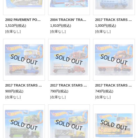
2002 PAVEMENT POUNDER 【SCORCHIN SCOOTER】 BLACK/3SP
2004 TRACKIN' TRANSPORTER【BALLISTIK】 RACE TEAM WHITE/5Y (HOT WHEELS RACING TEAM)
2017 TRACK STARS 【CUSTOM VOLKSWAGEN HAULER】 LT.BLUE/O5 (予約不可)
1,510円
(税込)
1,810円
(税込)
1,000円
(税込)
[在庫なし]
[在庫なし]
[在庫なし]
2017 TRACK STARS 【AERO BLAST】 R.T.WHITE/PR5 (予約不可)
2017 TRACK STARS 【FUEL & FIRE】 RED-CHROME/5SP (予約不可)
2017 TRACK STARS 【HITCH N' HAUL】 ORANGE/PR5 (予約不可)
900円
(税込)
790円
(税込)
740円
(税込)
[在庫なし]
[在庫なし]
[在庫なし]