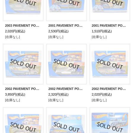
2003 PAVEMENT POUNDER 【LOTUS ESPRIT】 BLACK/PR5
2001 PAVEMENT POUNDER 【FERRARI 348】 BLACK/5H
2001 PAVEMENT POUNDER 【SOL-AIRE CX4】 DK.BLUE/LACE
2,020円
(税込)
2,530円
(税込)
1,510円
(税込)
[在庫なし]
[在庫なし]
[在庫なし]
2002 PAVEMENT POUNDER 【25tH ANNIVERSARY LAMBORGHINI COUNTACH】 SILVER/5H
2002 PAVEMENT POUNDER 【PIKES PEAK CELICA】 YELLOW/3SP
2002 PAVEMENT POUNDER 【'59 IMPALA】 BLACK/LACE
3,850円
(税込)
2,320円
(税込)
2,020円
(税込)
[在庫なし]
[在庫なし]
[在庫なし]