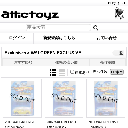
PCサイト
ログイン
新規登録はこちら
お問い合せ
Exclusives > WALGREEN EXCLUSIVE
一覧
おすすめ順
価格の安い順
売れ筋順
表示件数
:
在庫あり
2007 WALGREENS EXCLUSIVE 2PACK 【1967 CAMARO CONVERTIBLE】 AQUA (with FORD GT-40)/5SP (CHOJIRO GRAPHIC'S)
2007 WALGREENS EXCLUSIVE 2PACK 【1967 CAMARO CONVERTIBLE】 FLAT BLACK (with 8 CRATE)/5SP (CHOJIRO GRAPHIC'S)
2007 WALGREENS EXCLUSIVE 2PACK 【1967 CAMARO CONVERTIBLE】 FLAT BLACK (with ZENDER FACT 4)/5SP (CHOJIRO GRAPHIC'S)
1,510円
(税込)
1,510円
(税込)
1,510円
(税込)