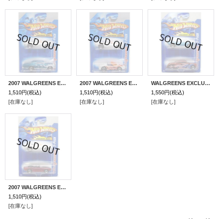
2007 WALGREENS EXCLUSIVE 2PACK 【1967 CAMARO CONVERTIBLE】 WHITE (with '67 PONTIAC GTO)/5SP (CHOJIRO GRAPHIC'S)
2007 WALGREENS EXCLUSIVE 2PACK 【1967 CAMARO CONVERTIBLE】 WHITE (with STING RAY III)/5SP (CHOJIRO GRAPHIC'S)
WALGREENS EXCLUSIVE 2PACK 【1967 CAMARO CONVERTIBLE】 MET.GREEN/5SP (CHOJIRO GRAPHIC'S)
1,510円
(税込)
1,510円
(税込)
1,550円
(税込)
[在庫なし]
[在庫なし]
[在庫なし]
2007 WALGREENS EXCLUSIVE 2PACK 【1967 CAMARO CONVERTIBLE】 WHITE (with '69 CAMARO CONVERTIBLE)/5SP (CHOJIRO GRAPHIC'S)
1,510円
(税込)
[在庫なし]