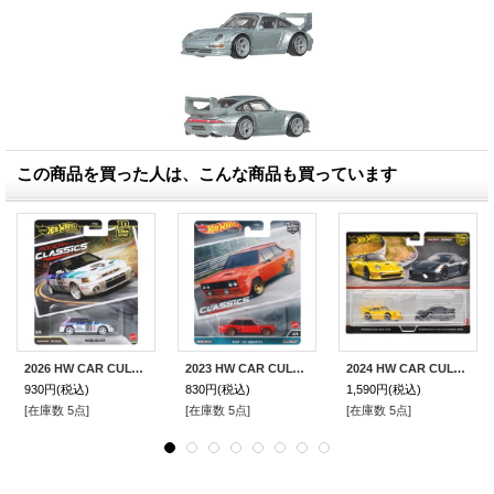
この商品を買った人は、こんな商品も買っています
2026 HW CAR CULTURE "モダン・クラシックス" 【マツダ 323 GTR】WHITE/RR
2023 HW CAR CULTURE "モダン・クラシックス" 【フィアット 131 アバルト】RED/RR
2024 HW CAR CULTURE "PREMIUM 2PACK" 【ポルシェ 993 GT2/ ポルシェ 718 ケイマン GT4】YELLOW/BLACK/RR
930円
(税込)
830円
(税込)
1,590円
(税込)
[在庫数 5点]
[在庫数 5点]
[在庫数 5点]