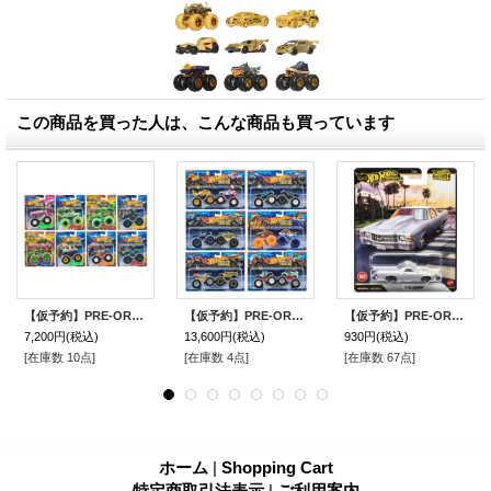
この商品を買った人は、こんな商品も買っています
【仮予約】PRE-ORDER - 2026 HW MONSTER TRUCKS! 【Hアソート (8個入り）】(2026年9月上旬入荷予定）
【仮予約】PRE-ORDER - 2026 HW MONSTER TRUCKS! 【2パック - Dアソート(8個入)】（お取り置き不可）(2026年9月上旬入荷予定）
【仮予約】PRE-ORDER - 2026 HW BOULEVARD 【'71 エルカミーノ】SILVER/RR(2026年10月初旬入荷予定)
7,200円
(税込)
13,600円
(税込)
930円
(税込)
[在庫数 10点]
[在庫数 4点]
[在庫数 67点]
ホーム
|
Shopping Cart
特定商取引法表示
|
ご利用案内