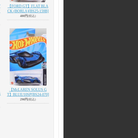
T
【FORD GT】FLAT BLA
N
CK (BORLA)
[BS25-159B]
480円
(税込)
【McLAREN SOLUS G
S
T】BLUE/10SP
[BS24-070]
290円
(税込)