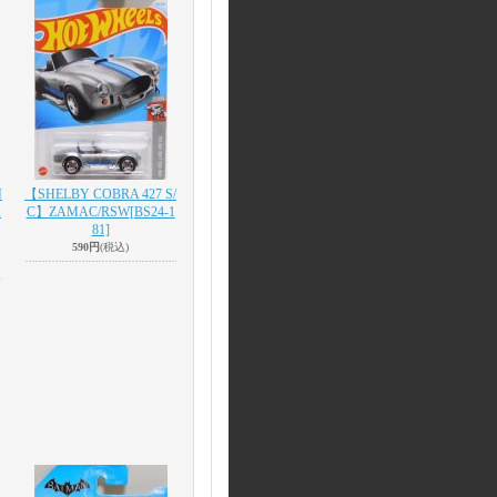
N
【SHELBY COBRA 427 S/
A
C】ZAMAC/RSW
[BS24-1
81]
590円
(税込)