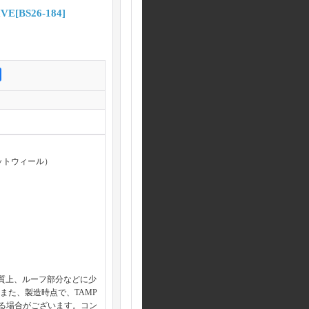
IVE
[
BS26-184
]
ホットウィール）
性質上、ルーフ部分などに少
また、製造時点で、TAMP
る場合がございます。コン