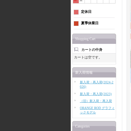
30
31
定休日
夏季休業日
Shopping Cart
カートの中身
カートは空です。
新入荷情報
新入荷・再入荷(2024-2
026)
新入荷・再入荷(2023)
（旧）新入荷・再入荷
ORANGE ROD グラフィ
ックモデル
Categories