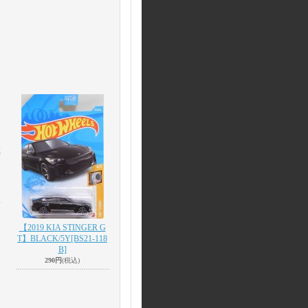
2
【2019 KIA STINGER G
T】BLACK/5Y
[BS21-118
B]
290円
(税込)