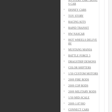
S CAR
DISNEY CARS
TOY STORY
RACING KITS
RAPID TRANSIT
HW NASCAR
HOT WHEELS DELIVE
RY
MUSTANG MANIA
BATTLE FORCE 5
DRAGSTRIP DEMONS
COLOR SHIFTERS
1/50 CUSTOM MOTORS
2009 FIRE RODS
2009 COP RODS
2009 MILITARY RODS
1/50 MID-SCALE
2009-1:87/HO
CONNECT CARS