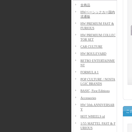
全商品
HWベーシックカー国内
流通版
HW PREMIUM FAST &
FURIOUS
HW PREMIUM COLLEC
TOR SET
CAR CULTURE
HW BOULEVARD
RETRO ENTERTAINME
NT
FORMULA 1
POP CULTURE / NOSTA
LGIC BRANDS
BASIC, First Editions
Accessories
HW 50th ANNIVERSAR
Y
こ
HOT WHEELS id
1/55 MATTEL FAST & F
URIOUS