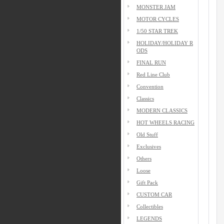
MONSTER JAM
MOTOR CYCLES
1/50 STAR TREK
HOLIDAY/HOLIDAY R
ODS
FINAL RUN
Red Line Club
Convention
Classics
MODERN CLASSICS
HOT WHEELS RACING
Old Stuff
Exclusives
Others
Loose
Gift Pack
CUSTOM CAR
Collectibles
LEGENDS