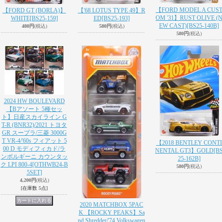
【FORD MODEL A CUS
【FORD GT (BORLA)】
【'68 LOTUS TYPE 49】R
OM '31】RUST OLIVE (
WHITE
[BS25-159]
ED
[BS25-193]
EW CAST)
[BS25-140B]
480円
(税込)
580円
(税込)
580円
(税込)
2024 HW BOULEVARD
【Bアソート 5種セッ
ト】日産スカイライン G
T-R (BNR32)/2021 トヨタ
GR スープラ/三菱 3000G
T VR-4/'60s フィアット 5
【2018 BENTLEY CONTI
00 D モディフィカド/ラ
NENTAL GT3】GOLD
[B
ンボルギーニ カウンタッ
25-162B]
ク LPI 800-4
[OTHWB24-B
580円
(税込)
5SET]
4,200円
(税込)
[在庫数 5点]
2020 MATCHBOX 5PAC
K 【ROCKY PEAKS】Sa
nd Shredder/'74 Volkswagen