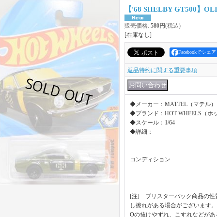
【'68 SHELBY GT500】OL
販売価格
:
580円
(税込)
[在庫なし]
Facebookでシェア
返品特約に関する重要事項
◆メーカー：MATTEL（マテル）
◆ブランド：HOT WHEELS（
◆スケール：1/64
◆詳細：
コンディション
[注] ブリスターパック商品の
し擦れがある場合がございます。
Oの抜けやずれ、こすれなどがあ