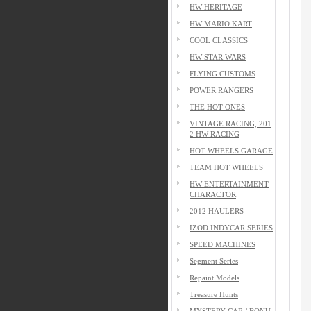
HW HERITAGE
HW MARIO KART
COOL CLASSICS
HW STAR WARS
FLYING CUSTOMS
POWER RANGERS
THE HOT ONES
VINTAGE RACING, 201
2 HW RACING
HOT WHEELS GARAGE
TEAM HOT WHEELS
HW ENTERTAINMENT
CHARACTOR
2012 HAULERS
IZOD INDYCAR SERIES
SPEED MACHINES
Segment Series
Repaint Models
Treasure Hunts
MYSTERY CAR / BONU