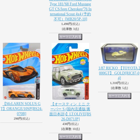
Type 181/'68 Ford Mustang
GT CS/Jeep Cherokee/'76 In
ternational Scout 4x4 (予約
不可）
[MB20/5P-10]
1,490円
(税込)
[在庫数 3点]
1/87 RICKO 【TOYOTA 
000GT】 GOLD
[RIC87-0
4]
1,310円
(税込)
[在庫数 5点]
【McLAREN SOLUS G
【オースティン ミニ ク
T】ORANGE/10SP
[BS24-
ーパー S (国内流通版/裏
070B]
面日本語)】LT.OLIVE
[BS
290円
(税込)
26-D071JP]
430円
(税込)
[在庫数 10点]