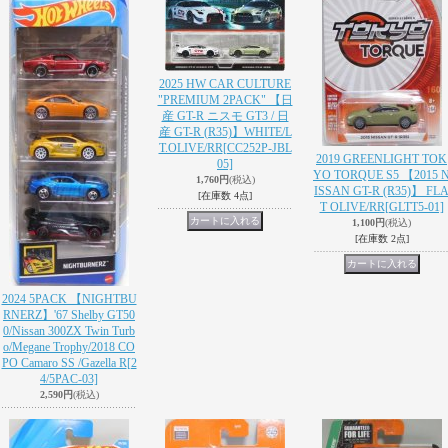
2025 HW CAR CULTURE
"PREMIUM 2PACK" 【日
産 GT-R ニスモ GT3 / 日
産 GT-R (R35)】WHITE/L
T.OLIVE/RR
[CC252P-JBL
2019 GREENLIGHT TOK
05]
YO TORQUE S5 【2015 
1,760円
(税込)
ISSAN GT-R (R35)】 FL
[在庫数 4点]
T OLIVE/RR
[GLTT5-01]
1,100円
(税込)
[在庫数 2点]
2024 5PACK 【NIGHTBU
RNERZ】'67 Shelby GT50
0/Nissan 300ZX Twin Turb
o/Megane Trophy/2018 CO
PO Camaro SS /Gazella R
[2
4/5PAC-03]
2,590円
(税込)