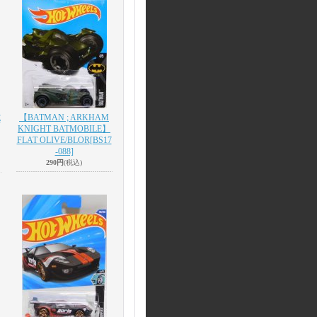
【BATMAN ; ARKHAM
E
KNIGHT BATMOBILE】
FLAT OLIVE/BLOR
[BS17
-088]
290円
(税込)