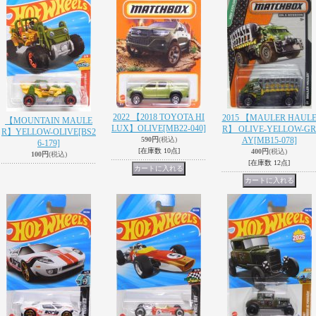
2022 【2018 TOYOTA HI
2015 【MAULER HAUL
【MOUNTAIN MAULE
LUX】OLIVE
[MB22-040]
R】 OLIVE-YELLOW-GR
R】YELLOW-OLIVE
[BS2
590円
(税込)
AY
[MB15-078]
6-179]
[在庫数 10点]
400円
(税込)
100円
(税込)
[在庫数 12点]