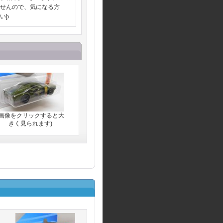
せんので、気になる方
いϸ
(画像をクリックすると大
きく見られます)