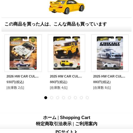
この商品を買った人は、こんな商品も買っています
2026 HW CAR CULTURE "スリル クライマーズ " 【ポルシェ 914 サファリ】WHITE/RR
2025 HW CAR CULTURE "HW オフロード" 【ランドローバー ディフェンダー 90】YELLOW/RR
2025 HW CAR CULTURE "サーキット レジェンズ" 【パンデム スバル BRZ】WHITE/RR
930円
(税込)
880円
(税込)
880円
(税込)
[在庫数 2点]
[在庫数 4点]
[在庫数 8点]
ホーム
|
Shopping Cart
特定商取引法表示
|
ご利用案内
PCサイト