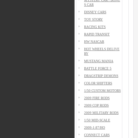
S CAR
DISNEY CARS
TOY STORY
RACING KITS
RAPID TRANSIT
HW NASCAR
HOT WHEELS DELIVE
RY
MUSTANG MANIA
BATTLE FORCE 5
DRAGSTRIP DEMONS
COLOR SHIFTERS
1/50 CUSTOM MOTORS
2009 FIRE RODS
2009 COP RODS
2009 MILITARY RODS
1/50 MID-SCALE
2009-1:87/HO
CONNECT CARS