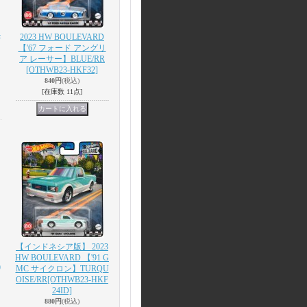
-
2023 HW BOULEVARD
【'67 フォード アングリ
ア レーサー】BLUE/RR
[OTHWB23-HKF32]
840円
(税込)
[在庫数 11点]
【インドネシア版】 2023
HW BOULEVARD 【'91 G
)
MC サイクロン】TURQU
OISE/RR
[OTHWB23-HKF
24ID]
880円
(税込)