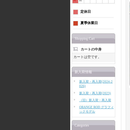
30
31
定休日
夏季休業日
Shopping Cart
カートの中身
カートは空です。
新入荷情報
新入荷・再入荷(2024-2
026)
新入荷・再入荷(2023)
（旧）新入荷・再入荷
ORANGE ROD グラフィ
ックモデル
Categories