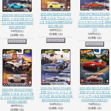
2026 HW BOULEVARD
2025 HW BOULEVARD
2026 HW BOULEVARD
【2002 ポンティアック
【'98 トヨタ アルテッツ
【2021 トヨタ GR スープ
ファイヤーバード】OR
ァ】YELLOW/RR
[OTHW
ラ】LT.BLUE/RR
[OTHW
NGE/RR
[OTHWB26-JHW
B25-JBL23]
B26-JHW34]
17]
880円
(税込)
930円
(税込)
930円
(税込)
[在庫数 3点]
[在庫数 4点]
[在庫数 5点]
2026 HW BOULEVARD
2023 HW BOULEVARD
2025 HW BOULEVARD
【'69 フォード トリノ タ
【'04 マツダ マツダスピ
【2024 トヨタ タコマ TR
ラデガ】BLACK-BLUE/R
ード ミアータ】RED/RR
D プロ】BRONZE/RR
[OT
R
[OTHWB26-JHW28]
[OTHWB23-HKF22]
HWB25-JBL08]
930円
(税込)
790円
(税込)
880円
(税込)
[在庫数 10点]
[在庫数 5点]
[在庫数 3点]