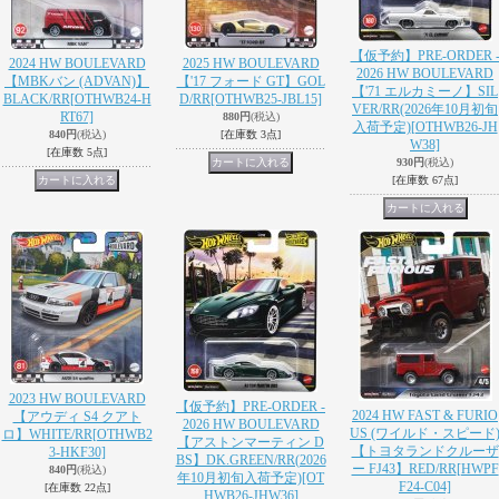
【仮予約】PRE-ORDER 
2024 HW BOULEVARD
2025 HW BOULEVARD
2026 HW BOULEVARD
【MBKバン (ADVAN)】
【'17 フォード GT】GOL
【'71 エルカミーノ】SIL
BLACK/RR
[OTHWB24-H
D/RR
[OTHWB25-JBL15]
VER/RR(2026年10月初旬
RT67]
880円
(税込)
入荷予定)
[OTHWB26-JH
840円
(税込)
[在庫数 3点]
W38]
[在庫数 5点]
930円
(税込)
[在庫数 67点]
2023 HW BOULEVARD
【仮予約】PRE-ORDER -
2024 HW FAST & FURIO
【アウディ S4 クアト
2026 HW BOULEVARD
US (ワイルド・スピード
ロ】WHITE/RR
[OTHWB2
【アストンマーティン D
【トヨタランドクルーザ
3-HKF30]
BS】DK.GREEN/RR(2026
ー FJ43】RED/RR
[HWPF
840円
(税込)
年10月初旬入荷予定)
[OT
F24-C04]
[在庫数 22点]
HWB26-JHW36]