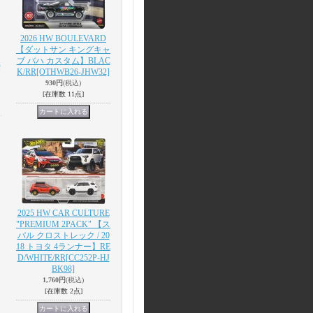
2026 HW BOULEVARD
【ダットサン キングキャ
ブ バハ カスタム】BLAC
A
K/RR
[OTHWB26-JHW32]
930円
(税込)
[在庫数 11点]
2025 HW CAR CULTURE
"PREMIUM 2PACK" 【ス
バル クロストレック / 20
18 トヨタ 4ランナー】RE
D/WHITE/RR
[CC252P-HJ
BK98]
1,760円
(税込)
[在庫数 2点]