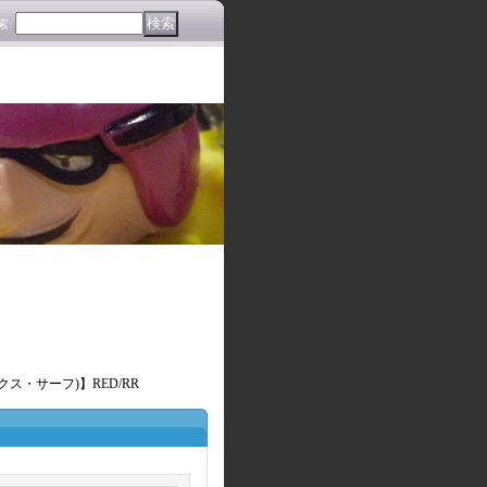
索
:
ラックス・サーフ)】RED/RR