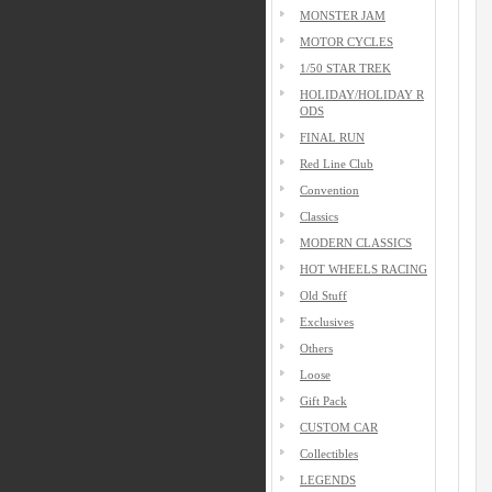
MONSTER JAM
MOTOR CYCLES
1/50 STAR TREK
HOLIDAY/HOLIDAY R
ODS
FINAL RUN
Red Line Club
Convention
Classics
MODERN CLASSICS
HOT WHEELS RACING
Old Stuff
Exclusives
Others
Loose
Gift Pack
CUSTOM CAR
Collectibles
LEGENDS