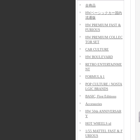
全商品
HWベーシックカー国内
流通版
HW PREMIUM FAST &
FURIOUS
HW PREMIUM COLLEC
TOR SET
CAR CULTURE
HW BOULEVARD
RETRO ENTERTAINME
NT
FORMULA 1
POP CULTURE / NOSTA
LGIC BRANDS
BASIC, First Editions
Accessories
HW 50th ANNIVERSAR
Y
HOT WHEELS id
1/55 MATTEL FAST & F
URIOUS