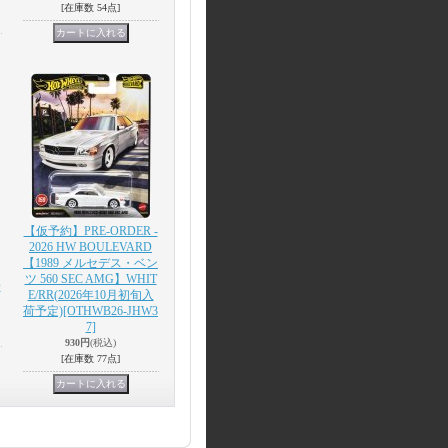
[在庫数 54点]
【仮予約】PRE-ORDER -
2026 HW BOULEVARD
【1989 メルセデス・ベン
ツ 560 SEC AMG】WHIT
O
E/RR(2026年10月初旬入
荷予定)
[OTHWB26-JHW3
7]
930円
(税込)
[在庫数 77点]