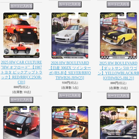
2025 HW CAR CULTURE
2026 HW BOULEVARD
2025 HW BOULEVARD
"HW オフロード" 【1987
【日産 300ZX ツインター
【ダットサン 510 ワゴ
トヨタ ピックアップトラ
ボ (RS-R)】SILVER/RR
[O
ン】YELLOWBLACK/R
ック】RED/RR
[CC25OR-
THWB26-JHW25]
[OTHWB25-JBL21]
C01]
930円
(税込)
880円
(税込)
880円
(税込)
[在庫数 5点]
[在庫数 23点]
[在庫数 10点]