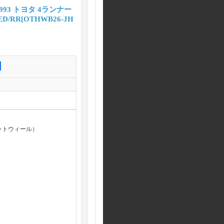
【1993 トヨタ 4ランナー
D/RR
[
OTHWB26-JH
ホットウィール）