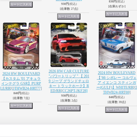
830円
(税込)
930円
(税込)
[在庫わずか]
[在庫数 27点]
2026 HW CAR CULTURE
2024 HW BOULEVARD
2024 HW BOULEVARD
"パワートリップ " 【 201
【’66 シボレー コルヴェ
【カスタム '01 アキュラ
9 ジープ グランドチェロ
ア イエンコ スティンガ
インテグラ GSR】PURP
キー トラックホーク】R
ー(GULF)】WHITE/RR
[
LE/RR
[OTHWB24-HRT77]
ED/RR
[CC26PT-JKF28]
THWB24-HRT69]
840円
(税込)
930円
(税込)
840円
(税込)
[在庫数 7点]
[在庫数 2点]
[在庫数 39点]