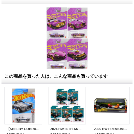
この商品を買った人は、こんな商品も買っています
【SHELBY COBRA 427 S/C】ZAMAC/RSW
2024 HW 56TH ANNIVERSARY PEARL & CHROME SERIES1【5種セット】TOYOTA LAND CRUISER/CUSTOM '70 HONDA N600/'65 MERCURY COMET CYCLONE/TOON'D '83 CHEVY SILVERADO/'21 FORD BRONCO
2025 HW PREMIUM COLLECTOR SET 【ワイドボディセット】2020 Toyota GR Supra/Horizon Hauler/Custom Datsun 240Z/Porsche 934.5