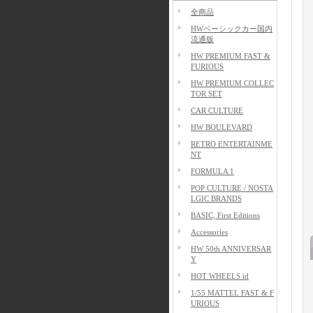
全商品
HWベーシックカー国内
流通版
HW PREMIUM FAST &
FURIOUS
HW PREMIUM COLLEC
TOR SET
CAR CULTURE
HW BOULEVARD
RETRO ENTERTAINME
NT
FORMULA 1
POP CULTURE / NOSTA
LGIC BRANDS
BASIC, First Editions
Accessories
HW 50th ANNIVERSAR
Y
HOT WHEELS id
1/55 MATTEL FAST & F
URIOUS