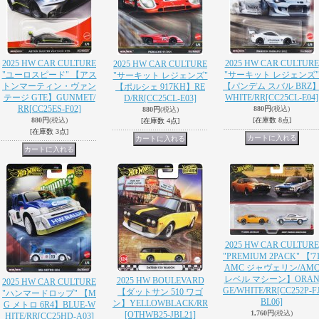
2025 HW CAR CULTURE
2025 HW CAR CULTURE
2025 HW CAR CULTURE
"ユーロスピード" 【アス
"サーキット レジェンズ"
"サーキット レジェンズ"
トンマーティン・ヴァン
【パンデム スバル BRZ
【ポルシェ 917KH】RE
テージ GTE】GUNMET/
WHITE/RR
[CC25CL-E04]
D/RR
[CC25CL-E03]
RR
[CC25ES-F02]
880円
(税込)
880円
(税込)
880円
(税込)
[在庫数 8点]
[在庫数 4点]
[在庫数 3点]
2025 HW CAR CULTURE
"PREMIUM 2PACK" 【'7
AMC ジャヴェリン/AM
レベル マシーン】ORA
2025 HW BOULEVARD
2025 HW CAR CULTURE
GE/WHITE/RR
[CC252P-F
【ダットサン 510 ワゴ
"ハンマードロップ" 【M
BL06]
ン】YELLOWBLACK/RR
G メトロ 6R4】BLUE-W
1,760円
(税込)
[OTHWB25-JBL21]
HITE/RR
[CC25HD-A03]