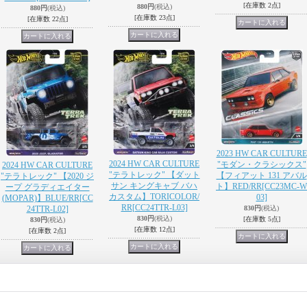
[在庫数 2点]
880円
(税込)
880円
(税込)
[在庫数 23点]
[在庫数 22点]
2023 HW CAR CULTURE
2024 HW CAR CULTURE
"モダン・クラシックス"
2024 HW CAR CULTURE
"テラトレック" 【ダット
【フィアット 131 アバル
"テラトレック" 【2020 ジ
サン キングキャブ バハ
ト】RED/RR
[CC23MC-W
ープ グラディエイター
カスタム】TORICOLOR/
03]
(MOPAR)】BLUE/RR
[CC
RR
[CC24TTR-L03]
24TTR-L02]
830円
(税込)
830円
(税込)
[在庫数 5点]
830円
(税込)
[在庫数 12点]
[在庫数 2点]