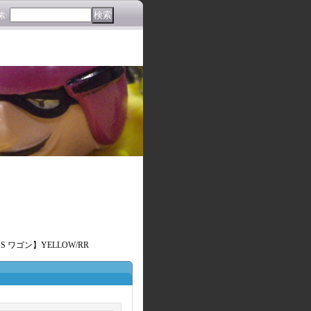
索
:
SS ワゴン】YELLOW/RR