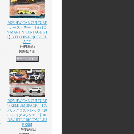
2023 HW CAR CULTURE
"レース・デー" 【ASTO
N MARTIN VANTAGE GT
】
E】YELLOW/RR
[CC23RD
-V02]
840円
(税込)
[在庫数 7点]
2025 HW CAR CULTURE
"PREMIUM 2PACK" 【ス
1
バル クロストレック / 20
C
18 トヨタ 4ランナー】RE
N
D/WHITE/RR
[CC252P-HJ
J
BK98]
1,760円
(税込)