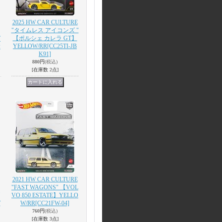
2025 HW CAR CULTURE
"タイムレス アイコンズ "
【ポルシェ カレラ GT】
ダ
YELLOW/RR
[CC25TI-JB
2
K91]
880円
(税込)
[在庫数 2点]
2021 HW CAR CULTURE
"FAST WAGONS" 【VOL
VO 850 ESTATE】YELLO
W
W/RR
[CC21FW-04]
760円
(税込)
[在庫数 3点]