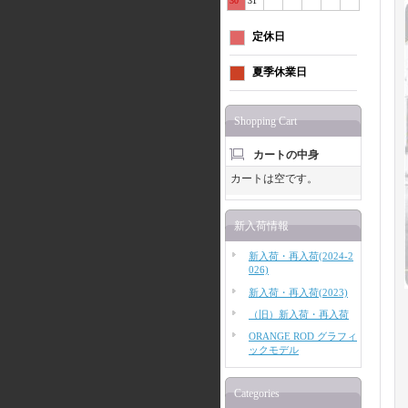
30
31
定休日
夏季休業日
Shopping Cart
カートの中身
カートは空です。
新入荷情報
新入荷・再入荷(2024-2
026)
新入荷・再入荷(2023)
（旧）新入荷・再入荷
ORANGE ROD グラフィ
ックモデル
Categories