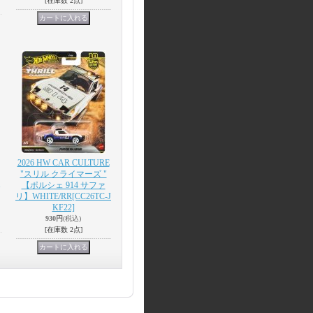
[在庫数 2点]
2026 HW CAR CULTURE
"スリル クライマーズ "
【ポルシェ 914 サファ
リ】WHITE/RR
[CC26TC-J
KF22]
930円
(税込)
[在庫数 2点]