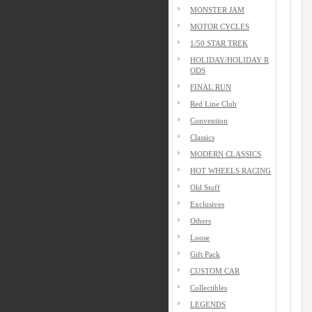
MONSTER JAM
MOTOR CYCLES
1/50 STAR TREK
HOLIDAY/HOLIDAY R
ODS
FINAL RUN
Red Line Club
Convention
Classics
MODERN CLASSICS
HOT WHEELS RACING
Old Stuff
Exclusives
Others
Loose
Gift Pack
CUSTOM CAR
Collectibles
LEGENDS