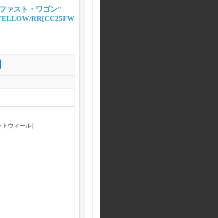
E "ファスト・ワゴン"
YELLOW/RR
[
CC25FW
ホットウィール）