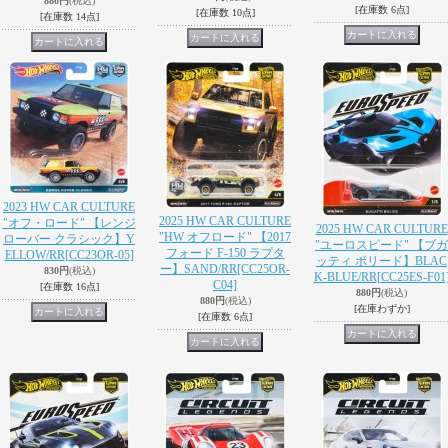
880円
(税込)
[在庫数 6点]
[在庫数 10点]
[在庫数 14点]
2023 HW CAR CULTURE
2025 HW CAR CULTURE
"オフ・ロード" 【レンジ
2025 HW CAR CULTURE
"HW オフロード" 【2017
ローバー クラシック】Y
"ユーロスピード" 【ブガ
フォード F-150 ラプタ
ELLOW/RR
[CC23OR-05]
ッティ ボリード】BLAC
ー】SAND/RR
[CC25OR-
830円
(税込)
K-BLUE/RR
[CC25ES-F01
C04]
[在庫数 16点]
880円
(税込)
880円
(税込)
[在庫わずか]
[在庫数 6点]