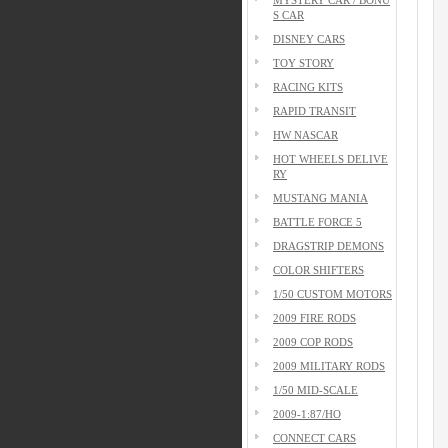
S CAR
DISNEY CARS
TOY STORY
RACING KITS
RAPID TRANSIT
HW NASCAR
HOT WHEELS DELIVE
RY
MUSTANG MANIA
BATTLE FORCE 5
DRAGSTRIP DEMONS
COLOR SHIFTERS
1/50 CUSTOM MOTORS
2009 FIRE RODS
2009 COP RODS
2009 MILITARY RODS
1/50 MID-SCALE
2009-1:87/HO
CONNECT CARS