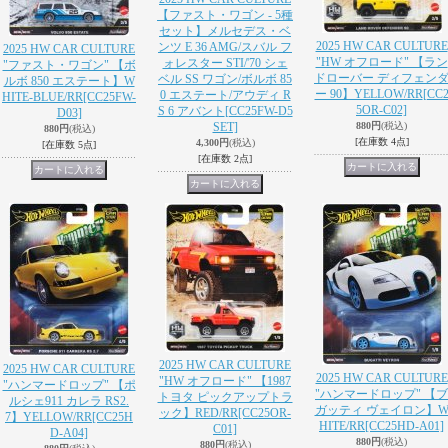
【ファスト・ワゴン - 5種
セット】メルセデス・ベ
2025 HW CAR CULTURE
ンツ E 36 AMG/スバル フ
2025 HW CAR CULTURE
"HW オフロード" 【ラン
ォレスター STI/'70 シェ
"ファスト・ワゴン" 【ボ
ドローバー ディフェン
ベル SS ワゴン/ボルボ 85
ルボ 850 エステート】W
ー 90】YELLOW/RR
[CC
0 エステート/アウディ R
HITE-BLUE/RR
[CC25FW-
5OR-C02]
S 6 アバント
[CC25FW-D5
D03]
SET]
880円
(税込)
880円
(税込)
[在庫数 4点]
4,300円
(税込)
[在庫数 5点]
[在庫数 2点]
2025 HW CAR CULTURE
2025 HW CAR CULTURE
2025 HW CAR CULTURE
"HW オフロード" 【1987
"ハンマードロップ" 【ポ
"ハンマードロップ" 【ブ
トヨタ ピックアップトラ
ルシェ911 カレラ RS2.
ガッティ ヴェイロン】
ック】RED/RR
[CC25OR-
7】YELLOW/RR
[CC25H
HITE/RR
[CC25HD-A01]
C01]
D-A04]
880円
(税込)
880円
(税込)