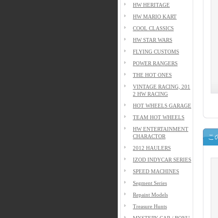
HW HERITAGE
HW MARIO KART
COOL CLASSICS
HW STAR WARS
FLYING CUSTOMS
POWER RANGERS
THE HOT ONES
VINTAGE RACING, 201
2 HW RACING
HOT WHEELS GARAGE
TEAM HOT WHEELS
HW ENTERTAINMENT
CHARACTOR
こ
2012 HAULERS
IZOD INDYCAR SERIES
SPEED MACHINES
Segment Series
Repaint Models
Treasure Hunts
MYSTERY CAR / BONU