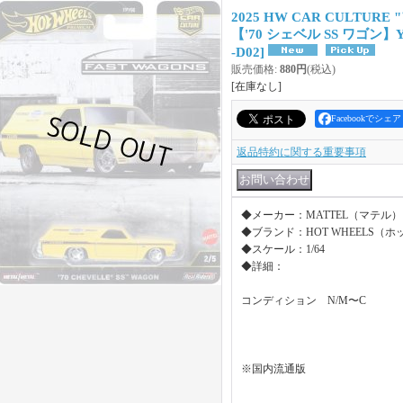
2025 HW CAR CULTUR
【'70 シェベル SS ワゴン】
-D02
]
販売価格
:
880円
(税込)
[在庫なし]
Facebookでシェア
返品特約に関する重要事項
◆メーカー：MATTEL（マテル）
◆ブランド：HOT WHEELS（
◆スケール：1/64
◆詳細：
コンディション N/M〜C
※国内流通版