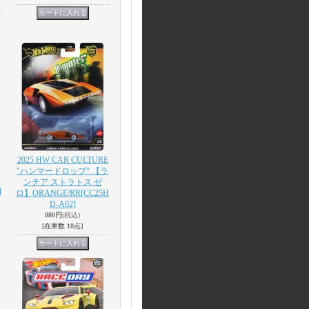
2025 HW CAR CULTURE
"ハンマードロップ" 【ラ
ンチア ストラトス ゼ
]
ロ】ORANGE/RR
[CC25H
D-A02]
880円
(税込)
[在庫数 18点]