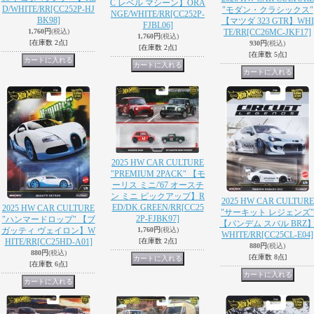
C レベル マシーン】ORA
D/WHITE/RR
[CC252P-HJ
"モダン・クラシックス"
NGE/WHITE/RR
[CC252P-
BK98]
【マツダ 323 GTR】WHI
FJBL06]
1,760円
(税込)
TE/RR
[CC26MC-JKF17]
1,760円
(税込)
[在庫数 2点]
930円
(税込)
[在庫数 2点]
[在庫数 5点]
2025 HW CAR CULTURE
"PREMIUM 2PACK" 【モ
ーリス ミニ/'67 オースチ
ン ミニ ピックアップ】R
2025 HW CAR CULTURE
ED/DK.GREEN/RR
[CC25
2025 HW CAR CULTURE
"サーキット レジェンズ"
2P-FJBK97]
"ハンマードロップ" 【ブ
【パンデム スバル BRZ
ガッティ ヴェイロン】W
1,760円
(税込)
WHITE/RR
[CC25CL-E04]
HITE/RR
[CC25HD-A01]
[在庫数 2点]
880円
(税込)
880円
(税込)
[在庫数 8点]
[在庫数 6点]