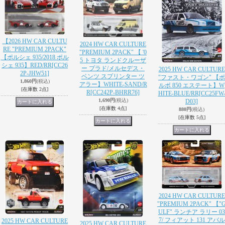
【2026 HW CAR CULTU
2024 HW CAR CULTURE
RE "PREMIUM 2PACK"
"PREMIUM 2PACK" 【 '0
【ポルシェ 935/2018 ポル
5 トヨタ ランドクルーザ
シェ 935】RED/RR
[CC26
ー プラド/メルセデス・
2025 HW CAR CULTURE
2P-JHW51]
ベンツ スプリンター ツ
"ファスト・ワゴン" 【ボ
1,860円
(税込)
アラー】WHITE-SAND/R
ルボ 850 エステート】W
[在庫数 2点]
R
[CC242P-BHRR76]
HITE-BLUE/RR
[CC25FW
1,690円
(税込)
D03]
[在庫数 4点]
880円
(税込)
[在庫数 5点]
2024 HW CAR CULTURE
"PREMIUM 2PACK" 【"
ULF" ランチア ラリー 03
7/ フィアット 131 アバル
2025 HW CAR CULTURE
2025 HW CAR CULTURE