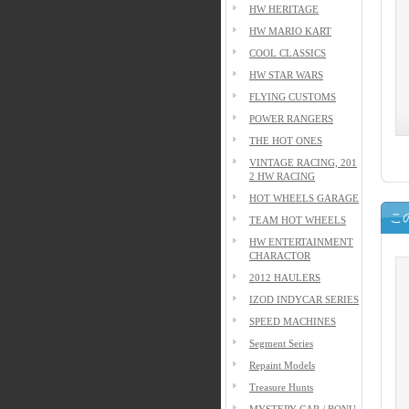
HW HERITAGE
HW MARIO KART
COOL CLASSICS
HW STAR WARS
FLYING CUSTOMS
POWER RANGERS
THE HOT ONES
VINTAGE RACING, 201
2 HW RACING
HOT WHEELS GARAGE
こ
TEAM HOT WHEELS
HW ENTERTAINMENT
CHARACTOR
2012 HAULERS
IZOD INDYCAR SERIES
SPEED MACHINES
Segment Series
Repaint Models
Treasure Hunts
MYSTERY CAR / BONU