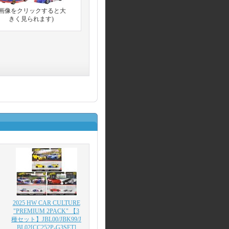
(画像をクリックすると大
きく見られます)
2025 HW CAR CULTURE
"PREMIUM 2PACK" 【3
種セット】JBL00/JBK99/J
BL02
[CC252P-G3SET]