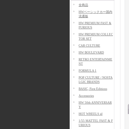
全商品
HWベーシックカー国内
流通版
HW PREMIUM FAST &
FURIOUS
HW PREMIUM COLLEC
TOR SET
CAR CULTURE
HW BOULEVARD
RETRO ENTERTAINME
NT
FORMULA 1
POP CULTURE / NOSTA
LGIC BRANDS
BASIC, First Editions
Accessories
HW 50th ANNIVERSAR
Y
HOT WHEELS id
1/55 MATTEL FAST & F
URIOUS