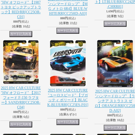
ト】LT.BLUE/RR
[CC242
"HW オフロード" 【1987
"ハンマードロップ" 【M
-CHRR81]
トヨタ ピックアップトラ
G メトロ 6R4】BLUE-W
1,690円
(税込)
ック】RED/RR
[CC25OR-
HITE/RR
[CC25HD-A03]
[在庫数 9点]
C01]
880円
(税込)
880円
(税込)
[在庫数 22点]
[在庫数 10点]
2025 HW CAR CULTURE
2025 HW CAR CULTURE
2025 HW CAR CULTURE
"HW オフロード" 【2017
"ユーロスピード" 【ブガ
"ハンマードロップ" 【ラ
フォード F-150 ラプタ
ッティ ボリード】BLAC
ンチア ストラトス ゼ
ー】SAND/RR
[CC25OR-
K-BLUE/RR
[CC25ES-F01]
ロ】ORANGE/RR
[CC25
C04]
880円
(税込)
D-A02]
880円
(税込)
[在庫わずか]
880円
(税込)
[在庫数 6点]
[在庫数 18点]