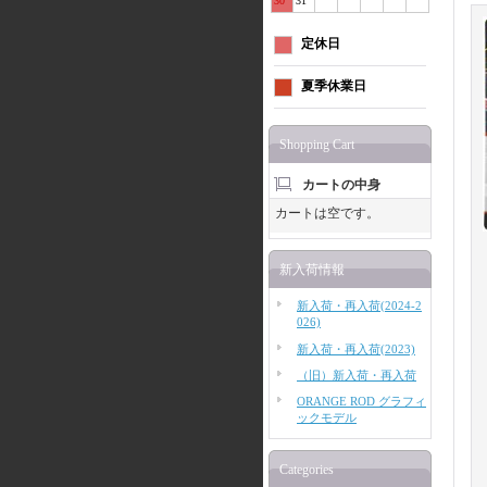
30
31
定休日
夏季休業日
Shopping Cart
カートの中身
カートは空です。
新入荷情報
新入荷・再入荷(2024-2
026)
新入荷・再入荷(2023)
（旧）新入荷・再入荷
ORANGE ROD グラフィ
ックモデル
Categories