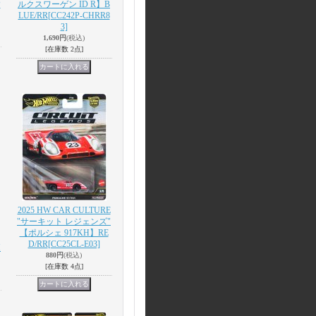
P
ルクスワーゲン ID R】B
LUE/RR
[CC242P-CHRR8
3]
1,690円
(税込)
[在庫数 2点]
2025 HW CAR CULTURE
"サーキット レジェンズ"
【ポルシェ 917KH】RE
D/RR
[CC25CL-E03]
H
880円
(税込)
[在庫数 4点]