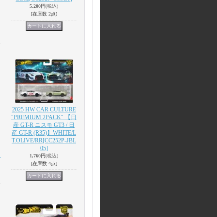
5,200円
(税込)
[在庫数 2点]
2025 HW CAR CULTURE
"PREMIUM 2PACK" 【日
産 GT-R ニスモ GT3 / 日
産 GT-R (R35)】WHITE/L
T.OLIVE/RR
[CC252P-JBL
05]
】
1,760円
(税込)
[在庫数 4点]