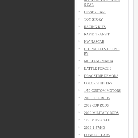
S CAR
DISNEY CARS
TOY STORY
RACING KITS
RAPID TRANSIT
HW NASCAR
HOT WHEELS DELIVE
RY
MUSTANG MANIA
BATTLE FORCE 5
DRAGSTRIP DEMONS
COLOR SHIFTERS
1/50 CUSTOM MOTORS
2009 FIRE RODS
2009 COP RODS
2009 MILITARY RODS
1/50 MID-SCALE
2009-1:87/HO
CONNECT CARS