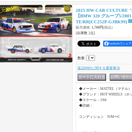
2025 HW CAR CULTURE 
【BMW 320 グループ5/200
TE/RR
[
CC252P-GJBK99
]
販売価格
:
1,760円
(税込)
[在庫数 2点]
Facebookでシェア
数量
:
返品特約に関する重要事項
｜
◆メーカー：MATTEL（マテル）
◆ブランド：HOT WHEELS（
◆スケール：1/64
◆詳細：
コンディション N/M〜C