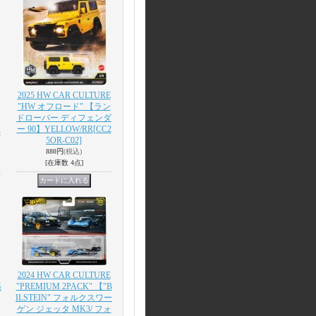
2025 HW CAR CULTURE
"HW オフロード" 【ラン
ドローバー ディフェンダ
ー 90】YELLOW/RR
[CC2
-
5OR-C02]
880円
(税込)
[在庫数 4点]
2024 HW CAR CULTURE
G
"PREMIUM 2PACK" 【"B
ILSTEIN" フォルクスワー
ゲン ジェッタ MK3/ フォ