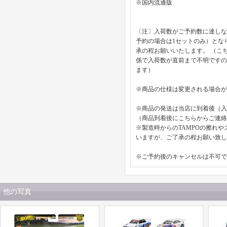
※国内流通版
〔注〕入荷数がご予約数に達しな
予約の場合は1セットのみ）とな
承の程お願いいたします。 （こ
係で入荷数が直前まで不明です
ます）
※商品の仕様は変更される場合が
※商品の発送は当店に到着後（
（商品到着後にこちらからご連絡
※製造時からのTAMPOの擦れ
いますが、ご了承の程お願い致し
※ご予約後のキャンセルは不可で
他の写真