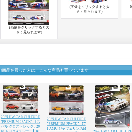
(画像をクリックすると大
きく見られます)
(画像をクリックすると大
きく見られます)
の商品を買った人は、こんな商品も買っています
2025 HW CAR CULTURE
2025 HW CAR CULTURE
"PREMIUM 2PACK" 【ス
"PREMIUM 2PACK" 【'7
バル クロストレック / 20
1 AMC ジャヴェリン/AM
18 トヨタ 4ランナー】RE
2026 HW CAR CULTURE