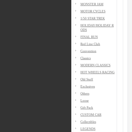
MONSTER JAM
MOTOR CYCLES
1/50 STAR TREK
HOLIDAY/HOLIDAY R
ODS
FINAL RUN
Red Line Club
Convention
Classics
MODERN CLASSICS
HOT WHEELS RACING
Old Stuff
Exclusives
Others
Loose
Gift Pack
CUSTOM CAR
Collectibles
LEGENDS