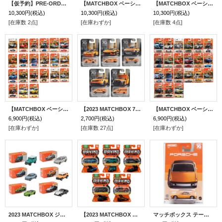
【仮予約】PRE-ORDER 【MATCHBOX ベーシック 2024 "C"アソート 24台入り (国内流通版)】 (2024年2月下旬入荷予定）（お取り置き不可）
【MATCHBOX ベーシック 2024 "B"アソート 24台入り (国内流通版)】（お取り置き不可）
【MATCHBOX ベーシック 2023 "U"アソート 24台入り (国内流通版)】（お取り置き不可）
10,300円
(税込)
10,300円
(税込)
10,300円
(税込)
[在庫数 2点]
[在庫わずか]
[在庫数 4点]
【MATCHBOX ベーシック 2023 "R"アソート 24台入り (国内流通版)】
【2023 MATCHBOX 70周年 ムービングパーツ アソート 5種セット】'80 ポルシェ 911 ターボ/2020 シェビー コルベット/2022 ハマー EV/2021 マツダ MX/2019 ラム アンビュランス
【MATCHBOX ベーシック 2023 "Q"アソート 24台入り (国内流通版)】
6,900円
(税込)
2,700円
(税込)
6,900円
(税込)
[在庫わずか]
[在庫数 27点]
[在庫わずか]
2023 MATCHBOX ジャパンシリーズ Cアソート 6種セット】トヨタ ランドクルーザー FJ40/1994 三菱 ランサーエボリューション IV/マツダ MX-30/トヨタ FJクルーザー/2004 ホンダ S2000/ダットサン 280 ZX
【2023 MATCHBOX MOVING PARTS "B"アソート 8個入り】
マッチボックス テーマ アソート "PORSCHE" 【1971 PORSCHE 914】ORANGE