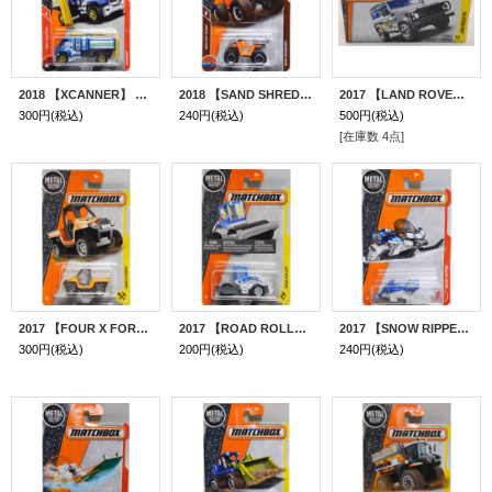
2018 【XCANNER】 BLUE-YELLOW
2018 【SAND SHREDDER】 ORANGE-GRAY
2017 【LAND ROVER 90】 SILVER (BOXパッケージ）
300円
(税込)
240円
(税込)
500円
(税込)
[在庫数 4点]
2017 【FOUR X FORCE】 ORANGE
2017 【ROAD ROLLER】 WHITE-BLUE
2017 【SNOW RIPPER】 BLUE-WHITE
300円
(税込)
200円
(税込)
240円
(税込)