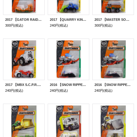
2017 【GATOR RAIDER】 ORANGE-GREEN
2017 【QUARRY KING】 BLUE-LT.GREEN
2017 【MASTER SOWER】 GRAY-ORANGE-GREEN
300円
(税込)
240円
(税込)
300円
(税込)
2017 【MBX S.C.P.R.X.】 WHITE-RED
2016 【SNOW RIPPER】 SILVER-BLACK-RED (2017カード）
2016 【SNOW RIPPER】 SILVER-BLACK-RED
240円
(税込)
240円
(税込)
240円
(税込)