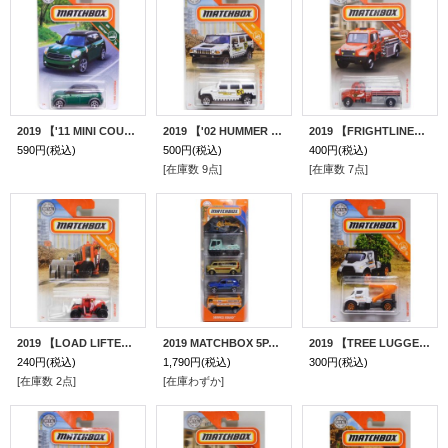
2019 【'11 MINI COUNTRYMAN】 DK.GREEN (NEW CAST)
2019 【'02 HUMMER H2 SUV CONCEPT】 WHITE
2019 【FRIGHTLINER M2 106】 RED
590円
(税込)
500円
(税込)
400円
(税込)
[在庫数 9点]
[在庫数 7点]
2019 【LOAD LIFTER】 RED-WHITE
2019 MATCHBOX 5PACK 【SERVICE SQUAD】Bulldozer/Hail Cat/Chevy Van/'90 Volkswagen Golf Country/Desert Thunder V16
2019 【TREE LUGGER】 WHITE-ORANGE
240円
(税込)
1,790円
(税込)
300円
(税込)
[在庫数 2点]
[在庫わずか]