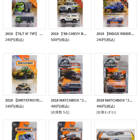
2019 【TILT N' TIP】 APPLE GREEN
2019 【'89 CHEVY BLAZER 4X4】 WHITE
2019 【RIDGE RIDER】 BLUE-ORANGE
240円
(税込)
500円
(税込)
240円
(税込)
2019 【DIRTSTROYER】 GREEN-TAN
2018 MATCHBOX "JURASSIC WORLD" 【ARMORED ACTION TRANSPORTER】 DK.GRAYPURPLE
2018 MATCHBOX "JURASSIC WORLD" 【OFF-ROAD RESCUE RIG】 FLAT DK.GRAY
240円
(税込)
490円
(税込)
490円
(税込)
[在庫数 5点]
[在庫わずか]