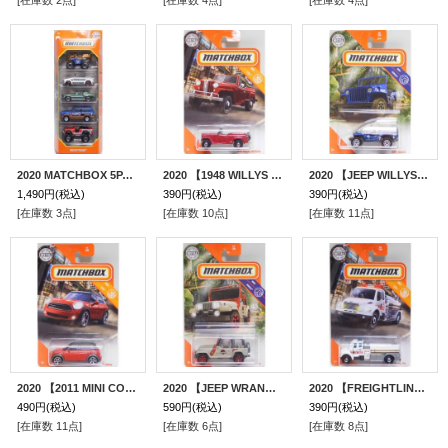
[在庫数 2点]
[在庫数 4点]
[在庫数 4点]
2020 MATCHBOX 5PACK 【ROCKY PEAKS】Sand Shredder/'74 Volkswagen Type 181/'68 Ford Mustang GT CS/Jeep Cherokee/'76 International Scout 4x4 (予約不可）
2020 【1948 WILLYS JEEPSTER】DK.RED
2020 【JEEP WILLYS】BLUE
1,490円
(税込)
390円
(税込)
390円
(税込)
[在庫数 3点]
[在庫数 10点]
[在庫数 11点]
2020 【2011 MINI COUNTRYMAN】RED
2020 【JEEP WRANGLER ROLLBAR (18#)】FLAT BEIGE (JURRASIC PARK)
2020 【FREIGHTLINER M2 106】WHITE
490円
(税込)
590円
(税込)
390円
(税込)
[在庫数 11点]
[在庫数 6点]
[在庫数 8点]