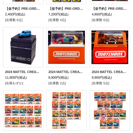
【仮予約】PRE-ORDER - 2026 MATCHBOX【テーマ アソート - ジャパン オリジナルズ 5種セット】1985 日産 パスファインダー/'71 日産 スカイライン 2000 GTX/'17 トヨタ ランドクルーザー 78/1984 トヨタ MR2/2018 トヨタ ハイラックス(2026年9月中旬入荷予定）
【仮予約】PRE-ORDER - 2026 MATCHBOX COLLECTORS【"H"アソート 8個入り】1972 ダットサン 240Z ラリー/1969 シボレー カマロ/1971 ダッジ チャレンジャー R/T/1968 フォード マスタング ファストバック/ランドローバー 6x6/1993 ジャガー XJ220S/1984 アウディ スポーツ クワトロ S1/2026 ブガッティ トゥールビヨン(2026年9月中旬入荷予定）
【仮予約】PRE-ORDER - 【2026 MATCHBOX MOVING PARTS "Q"アソート 8個入り】1973 フォルクスワーゲン T2B/2022 ベントレー バトゥール/1992 ダッジ バイパー RT10/2019 ラム アンビュランス/フォード GT40/2018 ダッジ デュランゴ (2026年9月中旬入荷予定）
2,400円
(税込)
7,200円
(税込)
4,800円
(税込)
[在庫数 6点]
[在庫数 4点]
[在庫数 6点]
2024 MATTEL CREATIONS EXCLUSIVE 【MERCEDES-BENZ G 580 With EQ Technology (ドア開閉）】BLUE/RR (予約不可）
2024 MATTEL CREATIONS EXCLUSIVE 【1995 VOLKSWAGEN GOLF MK3 (トランク開閉）】YELLOW-RED-GREEN-BLUE/RR (予約不可）
2024 MATTEL CREATIONS EXCLUSIVE 【1970 DATSUN 510 RALLY】SPEC.ORANGE/RR (予約不可）
11,800円
(税込)
8,900円
(税込)
8,900円
(税込)
[在庫わずか]
[在庫数 2点]
[在庫数 5点]