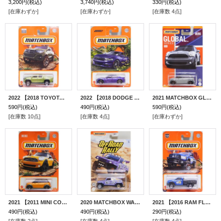
3,200円
(税込)
3,740円
(税込)
330円
(税込)
[在庫わずか]
[在庫わずか]
[在庫数 4点]
2022 【2018 TOYOTA HILUX】OLIVE
2022 【2018 DODGE CHARGER】PURPLE
2021 MATCHBOX GLOBAL SERIES 【2011 MINI COUTRYMAN】GRAY(予約不可）
590円
(税込)
490円
(税込)
590円
(税込)
[在庫数 10点]
[在庫数 4点]
[在庫わずか]
2021 【2011 MINI COUNTRYMAN】 ORANGE
2020 MATCHBOX WALMART EXCLUSIVE "OFF ROAD RALLY"【RIDGE RIDER】VIOLET (予約不可）
2021 【2016 RAM FLATBED】BLUE-BLACK
490円
(税込)
490円
(税込)
290円
(税込)